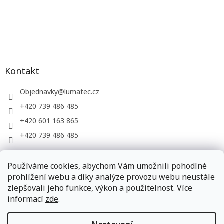
Kontakt
Objednavky
@
lumatec.cz
+420 739 486 485
+420 601 163 865
+420 739 486 485
Používáme cookies, abychom Vám umožnili pohodlné
LUMATEC, s.r.o. - web společnosti
prohlížení webu a díky analýze provozu webu neustále
zlepšovali jeho funkce, výkon a použitelnost. Více
informací
zde
.
Vytvořil Shoptet