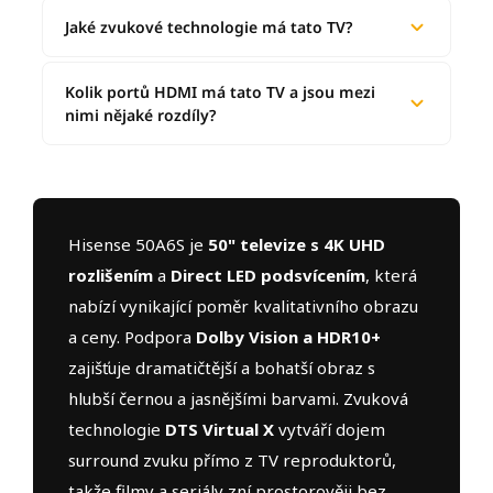
Jaké zvukové technologie má tato TV?
Kolik portů HDMI má tato TV a jsou mezi
nimi nějaké rozdíly?
Hisense 50A6S je
50" televize s 4K UHD
rozlišením
a
Direct LED podsvícením
, která
nabízí vynikající poměr kvalitativního obrazu
a ceny. Podpora
Dolby Vision a HDR10+
zajišťuje dramatičtější a bohatší obraz s
hlubší černou a jasnějšími barvami. Zvuková
technologie
DTS Virtual X
vytváří dojem
surround zvuku přímo z TV reproduktorů,
takže filmy a seriály zní prostorověji bez