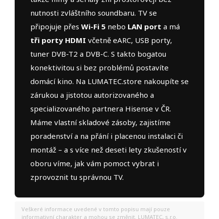
nutnosti zvláštního soundbaru. TV se
připojuje přes
Wi-Fi 5
nebo
LAN port
a má
tři porty HDMI
včetně eARC, USB porty,
tuner DVB-T2 a DVB-C. S takto bogatou
konektivitou si bez problémů postavíte
domácí kino. Na LUMATEC.store nakoupíte se
zárukou a jistotou autorizovaného a
specializovaného partnera Hisense v ČR.
Máme vlastní skladové zásoby, zajistíme
poradenství a na přání i placenou instalaci či
montáž – a s více než deseti lety zkušeností v
oboru víme, jak vám pomoct vybrat i
zprovoznit tu správnou TV.
Veškeré informace uvedené v tomto popisu mají pouze
informativní charakter a mohou se změnit. LUMATEC, s.r.o.