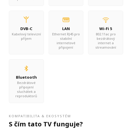
DVB-C
LAN
Wi-Fi 5
Kabelový televizní
Ethernet RJ45 pro
802.11ac pro
příjem
stabilní
bezdrátový
internetové
internet a
připojení
streamování
Bluetooth
Bezdrátové
připojení
sluchátek a
reproduktorů
KOMPATIBILITA & EKOSYSTÉM
S čím tato TV funguje?