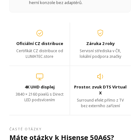
herní konzole bez adaptérů.
Oficiální CZ distribuce
Záruka 2 roky
Certifikát CZ distribuce od
Servisní střediska v ČR,
LUMATEC.store
lokální podpora značky
4K UHD displej
Prostor. zvuk DTS Virtual
X
3840 × 2160 pixelů s Direct
LED podsvícením
Surround efekt přímo z TV
bez externího zařízení
ČASTÉ OTÁZKY
Máte otázky k Hisense 50A6S?