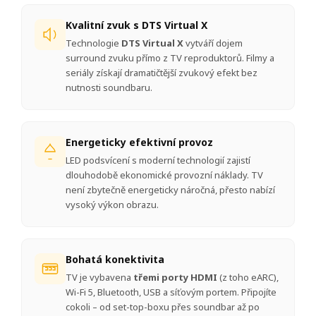
Kvalitní zvuk s DTS Virtual X
Technologie
DTS Virtual X
vytváří dojem
surround zvuku přímo z TV reproduktorů. Filmy a
seriály získají dramatičtější zvukový efekt bez
nutnosti soundbaru.
Energeticky efektivní provoz
LED podsvícení s moderní technologií zajistí
dlouhodobě ekonomické provozní náklady. TV
není zbytečně energeticky náročná, přesto nabízí
vysoký výkon obrazu.
Bohatá konektivita
TV je vybavena
třemi porty HDMI
(z toho eARC),
Wi-Fi 5, Bluetooth, USB a síťovým portem. Připojíte
cokoli – od set-top-boxu přes soundbar až po