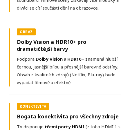
soundbaru. Filmové scény získávají více hloubky a
diváci se cítí součástí dění na obrazovce.
OBRAZ
Dolby Vision a HDR10+ pro
dramatičtější barvy
Podpora
Dolby Vision
a
HDR10+
znamená hlubší
černou, jasnější bílou a přesnější barevné odstíny.
Obsah z kvalitních zdrojů (Netflix, Blu-ray) bude
vypadat filmově a efektně.
KONEKTIVITA
Bogata konektivita pro všechny zdroje
TV disponuje
třemi porty HDMI
(z toho HDMI 1 s