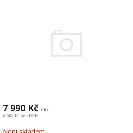
je
0,0
z
5
hvězdiček.
7 990 Kč
/ ks
6 603 Kč bez DPH
Měrná
cena:
Není skladem