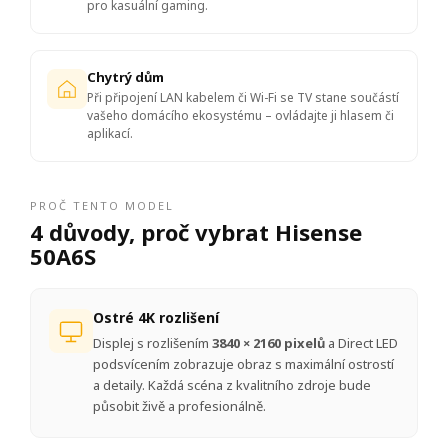
pro kasuální gaming.
Chytrý dům
Při připojení LAN kabelem či Wi-Fi se TV stane součástí
vašeho domácího ekosystému – ovládajte ji hlasem či
aplikací.
PROČ TENTO MODEL
4 důvody, proč vybrat Hisense
50A6S
Ostré 4K rozlišení
Displej s rozlišením
3840 × 2160 pixelů
a Direct LED
podsvícením zobrazuje obraz s maximální ostrostí
a detaily. Každá scéna z kvalitního zdroje bude
působit živě a profesionálně.