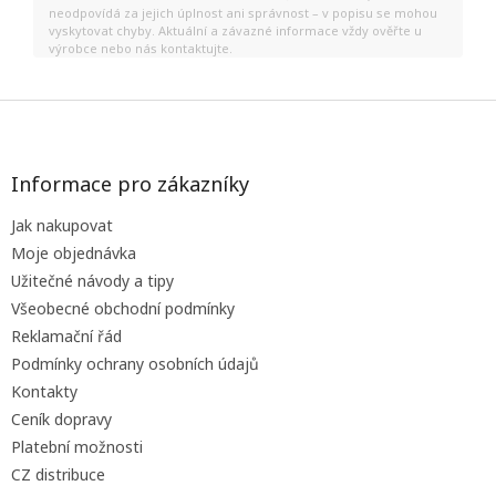
neodpovídá za jejich úplnost ani správnost – v popisu se mohou
vyskytovat chyby. Aktuální a závazné informace vždy ověřte u
výrobce nebo nás kontaktujte.
Z
á
p
a
Informace pro zákazníky
t
Jak nakupovat
í
Moje objednávka
Užitečné návody a tipy
Všeobecné obchodní podmínky
Reklamační řád
Podmínky ochrany osobních údajů
Kontakty
Ceník dopravy
Platební možnosti
CZ distribuce