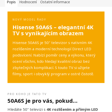
Popis
Hodnocení
Ostatní informace
NOVÝ MODEL ŘADY
Hisense 50A6S – elegantní 4K
TV s vynikajícím obrazem
Hisense 50A6S je 50" televizor s nativním 4K
rozlišením a moderní technologií Direct LED
podsvícení. Nabízí poměr ceny a výkonu, který
ocení všichni, kdo hledají kvalitní obraz bez
zbytečných komplikací. S touto TV si užijete
filmy, sport i obvyklý program v ostré čistotě.
PRO KOHO JE TATO TV
50A6S je pro vás, pokud…
Hledáte 50" televizi s
4K rozlišením a přímým LED