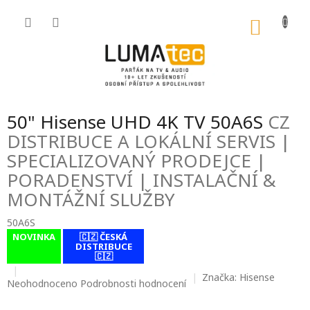
Přejít
na
NÁKU
obsah
KOŠÍK
50" Hisense UHD 4K TV 50A6S
CZ
DISTRIBUCE A LOKÁLNÍ SERVIS |
SPECIALIZOVANÝ PRODEJCE |
PORADENSTVÍ | INSTALAČNÍ &
MONTÁŽNÍ SLUŽBY
50A6S
NOVINKA
🇨🇿 ČESKÁ
contact-form-
DISTRIBUCE
0
🇨🇿
Značka:
Hisense
Průměrné
Neohodnoceno
Podrobnosti hodnocení
hodnocení
produktu