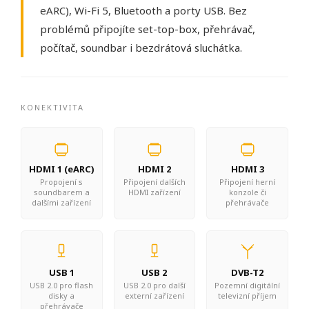
eARC), Wi-Fi 5, Bluetooth a porty USB. Bez
problémů připojíte set-top-box, přehrávač,
počítač, soundbar i bezdrátová sluchátka.
KONEKTIVITA
HDMI 1 (eARC)
HDMI 2
HDMI 3
Propojení s
Připojení dalších
Připojení herní
soundbarem a
HDMI zařízení
konzole či
dalšími zařízení
přehrávače
USB 1
USB 2
DVB-T2
USB 2.0 pro flash
USB 2.0 pro další
Pozemní digitální
disky a
externí zařízení
televizní příjem
přehrávače