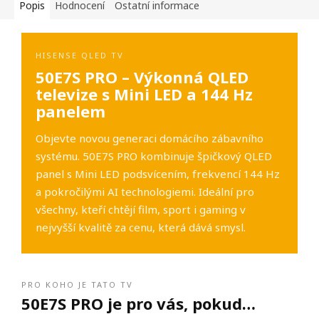
Popis
Hodnocení
Ostatní informace
HISENSE QLED TV
50E7S PRO – Výkonná QLED
televize s Mini LED a 144 Hz
panelem
Objevte novou generaci domácího zábavního
systému. 50E7S PRO kombinuje špičkový QLED
panel s Mini LED podsvícením, frekvencí 144 Hz
a pokročilými AI technologiemi. Ideální pro
všechny, kteří chtějí film, sport i gaming v
nejvyšší kvalitě za cenu, která dává smysl.
PRO KOHO JE TATO TV
50E7S PRO je pro vás, pokud…