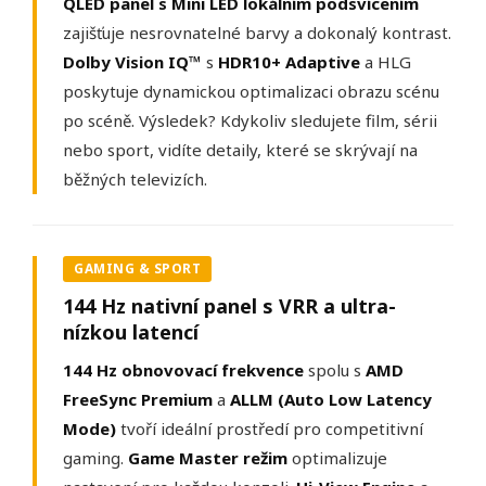
QLED panel s Mini LED lokálním podsvícením
zajišťuje nesrovnatelné barvy a dokonalý kontrast.
Dolby Vision IQ™
s
HDR10+ Adaptive
a HLG
poskytuje dynamickou optimalizaci obrazu scénu
po scéně. Výsledek? Kdykoliv sledujete film, sérii
nebo sport, vidíte detaily, které se skrývají na
běžných televizích.
GAMING & SPORT
144 Hz nativní panel s VRR a ultra-
nízkou latencí
144 Hz obnovovací frekvence
spolu s
AMD
FreeSync Premium
a
ALLM (Auto Low Latency
Mode)
tvoří ideální prostředí pro competitivní
gaming.
Game Master režim
optimalizuje