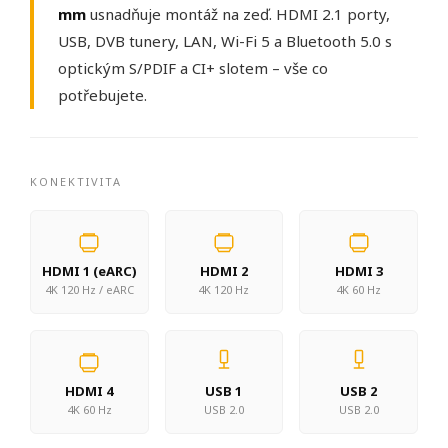
mm
usnadňuje montáž na zeď. HDMI 2.1 porty,
USB, DVB tunery, LAN, Wi-Fi 5 a Bluetooth 5.0 s
optickým S/PDIF a CI+ slotem – vše co
potřebujete.
KONEKTIVITA
HDMI 1 (eARC)
HDMI 2
HDMI 3
4K 120 Hz / eARC
4K 120 Hz
4K 60 Hz
HDMI 4
USB 1
USB 2
4K 60 Hz
USB 2.0
USB 2.0