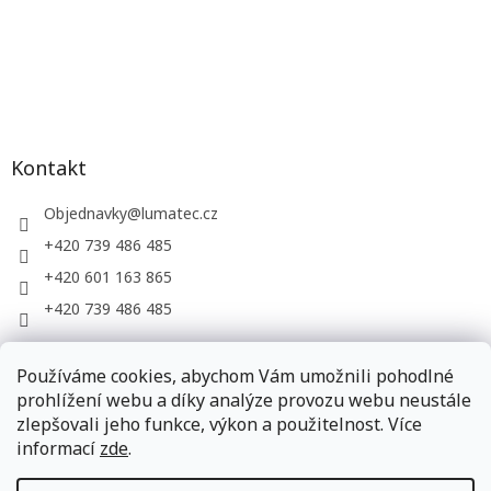
Kontakt
Objednavky
@
lumatec.cz
+420 739 486 485
+420 601 163 865
+420 739 486 485
Používáme cookies, abychom Vám umožnili pohodlné
LUMATEC, s.r.o. - web společnosti
prohlížení webu a díky analýze provozu webu neustále
zlepšovali jeho funkce, výkon a použitelnost. Více
informací
zde
.
Vytvořil Shoptet