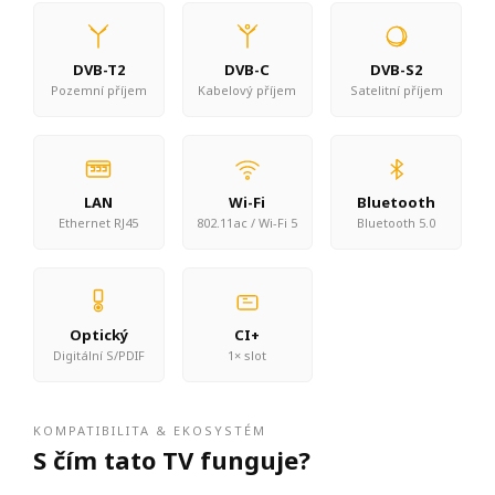
DVB-T2
DVB-C
DVB-S2
Pozemní příjem
Kabelový příjem
Satelitní příjem
LAN
Wi-Fi
Bluetooth
Ethernet RJ45
802.11ac / Wi-Fi 5
Bluetooth 5.0
Optický
CI+
Digitální S/PDIF
1× slot
KOMPATIBILITA & EKOSYSTÉM
S čím tato TV funguje?