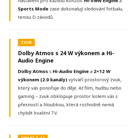
nastavení pro každou konzoli.
Hi-View Engine
a
Sports Mode
zase dokonalují sledování fotbalu,
tenisu či závodů.
ZVUK
Dolby Atmos s 24 W výkonem a Hi-
Audio Engine
Dolby Atmos
s
Hi-Audio Engine
a
2×12 W
výkonem (2.0 kanály)
vytváří prostorový zvuk,
který vás ponořuje do děje. Ať film, hudbu nebo
gaming – zvuk obklopuje prostor kolem vás s
přesností a hloubkou, která rozhodně nemá
chybět kvalitní TV.