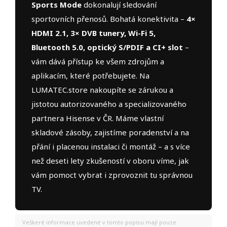
Sports Mode
dokonalují sledování
sportovních přenosů. Bohatá konektivita –
4×
HDMI 2.1, 3× DVB tunery, Wi-Fi 5,
Bluetooth 5.0, optický S/PDIF a CI+ slot
–
vám dává přístup ke všem zdrojům a
aplikacím, které potřebujete. Na
LUMATEC.store nakoupíte se zárukou a
jistotou autorizovaného a specializovaného
partnera Hisense v ČR. Máme vlastní
skladové zásoby, zajistíme poradenství a na
přání i placenou instalaci či montáž – a s více
než deseti lety zkušeností v oboru víme, jak
vám pomoct vybrat i zprovoznit tu správnou
TV.
Veškeré informace uvedené v tomto popisu mají pouze