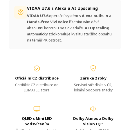
VIDAA U7.6 s Alexa a AI Upscaling
VIDAA U7.6
operační systém s
Alexa built-in
a
Hands-free Vivi Voice
řízením vám dává
absolutní kontrolu bez ovladače.
AI Upscaling
automaticky zdokonaluje kvalitu staršího obsahu
na téměř 4K ostrost.
Oficiální CZ distribuce
Záruka 2 roky
Certifikát CZ distribuce od
Servisní střediska v ČR,
LUMATEC.store
lokální podpora značky
QLED s Mini LED
Dolby Atmos a Dolby
podsvícením
Vision IQ™