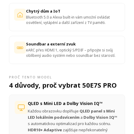
Chytrý dům a IoT
Bluetooth 5.0 a Alexa built-in vám umožní ovládat
osvětlení, vytápění a další zařízení z TV paměti.
Soundbar a externí zvuk
eARC přes HDMI 1, optický S/PDIF – připojte si svůj
oblíbený audio systém nebo soundbar bez starostí.
PROČ TENTO MODEL
4 důvody, proč vybrat 50E7S PRO
QLED s Mini LED a Dolby Vision IQ™
Každou obrazovku doplňuje
QLED panel s Mini
LED lokálním podsvícením
a
Dolby Vision IQ™
s automatickou optimalizací pro každou scénu.
HDR10+ Adaptive
zajišťuje nepřekonatelný