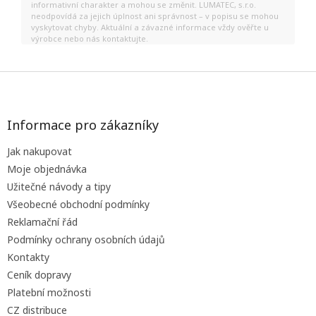
informativní charakter a mohou se změnit. LUMATEC, s.r.o.
neodpovídá za jejich úplnost ani správnost – v popisu se mohou
vyskytovat chyby. Aktuální a závazné informace vždy ověřte u
výrobce nebo nás kontaktujte.
Z
á
p
a
Informace pro zákazníky
t
Jak nakupovat
í
Moje objednávka
Užitečné návody a tipy
Všeobecné obchodní podmínky
Reklamační řád
Podmínky ochrany osobních údajů
Kontakty
Ceník dopravy
Platební možnosti
CZ distribuce