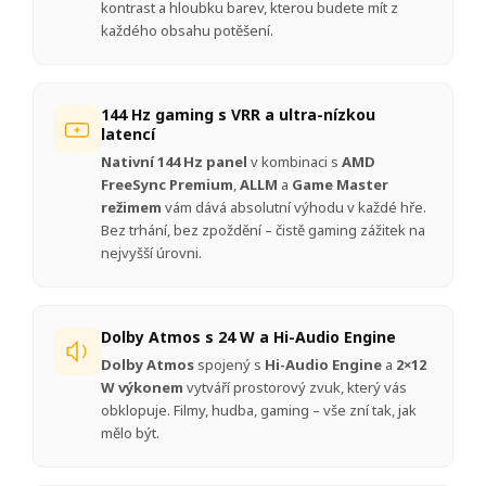
kontrast a hloubku barev, kterou budete mít z
každého obsahu potěšení.
144 Hz gaming s VRR a ultra-nízkou
latencí
Nativní 144 Hz panel
v kombinaci s
AMD
FreeSync Premium
,
ALLM
a
Game Master
režimem
vám dává absolutní výhodu v každé hře.
Bez trhání, bez zpoždění – čistě gaming zážitek na
nejvyšší úrovni.
Dolby Atmos s 24 W a Hi-Audio Engine
Dolby Atmos
spojený s
Hi-Audio Engine
a
2×12
W výkonem
vytváří prostorový zvuk, který vás
obklopuje. Filmy, hudba, gaming – vše zní tak, jak
mělo být.