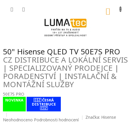
Přejít
na
NÁKU
obsah
KOŠÍK
50" Hisense QLED TV 50E7S PRO
CZ DISTRIBUCE A LOKÁLNÍ SERVIS
| SPECIALIZOVANÝ PRODEJCE |
PORADENSTVÍ | INSTALAČNÍ &
MONTÁŽNÍ SLUŽBY
50E7S PRO
NOVINKA
🇨🇿 ČESKÁ
contact-form-
DISTRIBUCE
0
🇨🇿
Značka:
Hisense
Průměrné
Neohodnoceno
Podrobnosti hodnocení
hodnocení
produktu