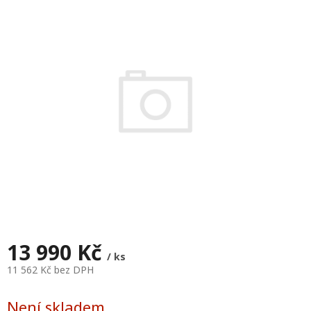
je
0,0
z
5
hvězdiček.
13 990 Kč
/ ks
11 562 Kč bez DPH
Měrná
cena:
Není skladem