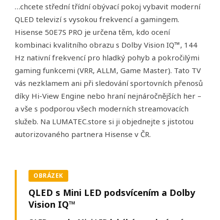
…chcete střední třídní obývací pokoj vybavit moderní
QLED televizí s vysokou frekvencí a gamingem.
Hisense 50E7S PRO je určena těm, kdo ocení
kombinaci kvalitního obrazu s Dolby Vision IQ™, 144
Hz nativní frekvencí pro hladký pohyb a pokročilými
gaming funkcemi (VRR, ALLM, Game Master). Tato TV
vás nezklamem ani při sledování sportovních přenosů
díky Hi-View Engine nebo hraní nejnáročnějších her –
a vše s podporou všech moderních streamovacích
služeb. Na LUMATEC.store si ji objednejte s jistotou
autorizovaného partnera Hisense v ČR.
OBRÁZEK
QLED s Mini LED podsvícením a Dolby
Vision IQ™