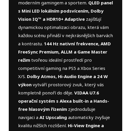
moderním gamingem a sportem.
QLED panel
s Mini LED lokálním podsvícením, Dolby
Vision IQ™ a HDR10+ Adaptive
zajišťují
dynamickou optimalizaci obrazu, která vám
každou scénu přináší v nejkrásnějších barvách
a kontrastu.
144 Hz nativní frekvence, AMD
FreeSync Premium, ALLM a Game Master
režim
tvořeou ideální prostředí pro
competitivní gaming na PS5 a Xbox Series
X/S.
Dolby Atmos, Hi-Audio Engine a 24 W
výkon
vytváří prostorový zvuk, který vás
kompletně ponoří do děje.
VIDAA U7.6
operační systém s Alexa built-in a Hands-
free hlasovým řízením
zjednodušuje
navigaci a
AI Upscaling
automaticky zvyšuje
kvalitu nižších rozlišení.
Hi-View Engine a