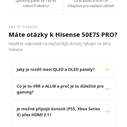
Špičkový panel se 144 Hz
24 W audio a HDR10+
nativní frekvencí
Adaptive pro nejlepší zážitek
ČASTÉ OTÁZKY
Máte otázky k Hisense 50E7S PRO?
Najděte odpovědi na nejčastější dotazy týkající se této
televize
Jaký je rozdíl mezi QLED a OLED panely?
Co je to VRR a ALLM a proč je to důležité pro
gaming?
Je možné připojit konzoli (PS5, Xbox Series
X) přes HDMI 2.1?