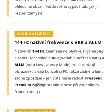
ohledu na obsah. Každá scéna vypadá tak, jak ji
režisér zamýšlel.
GAMING A FLUIDITA
144 Hz nativní frekvence s VRR a ALLM
Nativních
144 Hz
znamená nejplynulejší gameplay
a sport. Technologie
VRR
(Variable Refresh Rate) a
ALLM
(Auto Low Latency Mode) synchronizují
obrazovku s vaší konzolí či PC, takže žádné trhání,
žádné zpoždění – jen čistá herní radost.
FreeSync
Premium
zajišťuje stabilní obraz při variabilním
frame-ratingu.