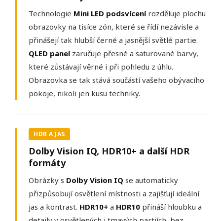
Technologie
Mini LED podsvícení
rozděluje plochu
obrazovky na tisíce zón, které se řídí nezávisle a
přinášejí tak hlubší černé a jasnější světlé partie.
QLED panel
zaručuje přesné a saturované barvy,
které zůstávají věrné i při pohledu z úhlu.
Obrazovka se tak stává součástí vašeho obývacího
pokoje, nikoli jen kusu techniky.
HDR A JAS
Dolby Vision IQ, HDR10+ a další HDR
formáty
Obrázky s
Dolby Vision IQ
se automaticky
přizpůsobují osvětlení místnosti a zajišťují ideální
jas a kontrast.
HDR10+
a
HDR10
přináší hloubku a
detaily v osvětlených i tmavých partiích, bez