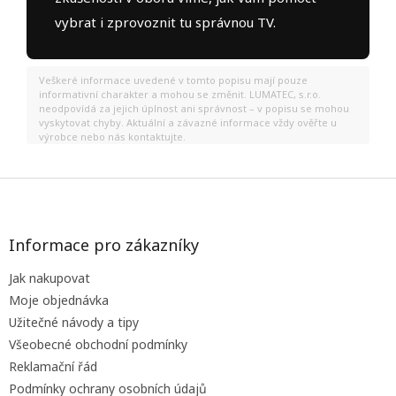
vybrat i zprovoznit tu správnou TV.
Veškeré informace uvedené v tomto popisu mají pouze
informativní charakter a mohou se změnit. LUMATEC, s.r.o.
neodpovídá za jejich úplnost ani správnost – v popisu se mohou
vyskytovat chyby. Aktuální a závazné informace vždy ověřte u
výrobce nebo nás kontaktujte.
Z
á
p
a
Informace pro zákazníky
t
Jak nakupovat
í
Moje objednávka
Užitečné návody a tipy
Všeobecné obchodní podmínky
Reklamační řád
Podmínky ochrany osobních údajů