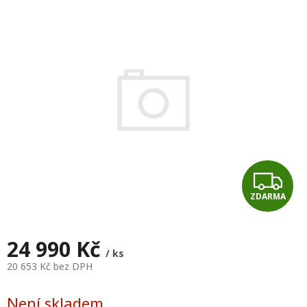
je
0,0
z
5
hvězdiček.
Z
ZDARMA
D
A
24 990 Kč
/ ks
R
20 653 Kč bez DPH
Měrná
M
cena:
Není skladem