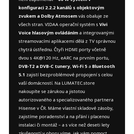
konfiguraci 2.2.2 kanálů s objektovým
zvukem a Dolby Atmosem
vás obaluje ze
všech stran. VIDAA operační systém s
Vivi
Voice hlasovým ovládáním
a integrovanými
streamovacími aplikacemi dělá z TV správnou
chytrá ústřednu. Čtyři HDMI porty včetně
dvou s 4K@120 Hz, eARC na prvním portu,
DVB-T2 a DVB-C tunery
,
Wi-Fi 5
a
Bluetooth
5.1
zajistí bezproblémové propojení s celou
vaší domácností. Na LUMATEC.store
nakoupíte se zárukou a jistotou
autorizovaného a specializovaného partnera
Hisense v ČR. Máme vlastní skladové zásoby,
zajistíme poradenství a na přání i placenou
instalaci či montáž – a s více než deseti lety
zkušeností v oboru víme, jak vám pomoct