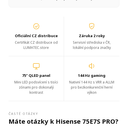
Oficiální CZ distribuce
Záruka 2 roky
Certifikát CZ distribuce od
Servisní střediska v ČR,
LUMATEC.store
lokální podpora značky
75" QLED panel
144 Hz gaming
Mini LED podsvícení s tisíci
Nativní 144 Hz s VRR a ALLM
zónami pro dokonalý
pro bezkonkurenční herní
kontrast
výkon
ČASTÉ OTÁZKY
Máte otázky k Hisense 75E7S PRO?