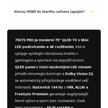
Kterou HDMI do kterého zařízení zapojím?
75E7S PRO je moderní 75" QLED TV s Mini
LED podsvícením a 4K rozlišením
, která
spojuje vynikající obrazovou kvalitu s
gamingem a sportem na nejvyšší úrovni.
QLED panel s tisíci nezávislými LED zónami
přináší ohromující kontrast a
Dolby Vision IQ
se automaticky přizpůsobuje osvětlení vaší
místnosti.
Nativních 144 Hz
s
VRR, ALLM a
FreeSync Premium
garantuje nejplynulejší
herní výkon a sport bez rozmazání. Zvuk
není zapomenut –
60 W systém v