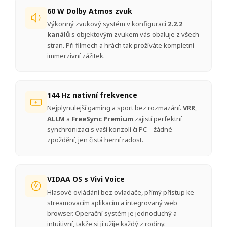
60 W Dolby Atmos zvuk
Výkonný zvukový systém v konfiguraci
2.2.2
kanálů
s objektovým zvukem vás obaluje z všech
stran. Při filmech a hrách tak prožíváte kompletní
immerzivní zážitek.
144 Hz nativní frekvence
Nejplynulejší gaming a sport bez rozmazání.
VRR
,
ALLM
a
FreeSync Premium
zajistí perfektní
synchronizaci s vaší konzolí či PC – žádné
zpoždění, jen čistá herní radost.
VIDAA OS s Vivi Voice
Hlasové ovládání bez ovladače, přímý přístup ke
streamovacím aplikacím a integrovaný web
browser. Operační systém je jednoduchý a
intuitivní, takže si ji užije každý z rodiny.