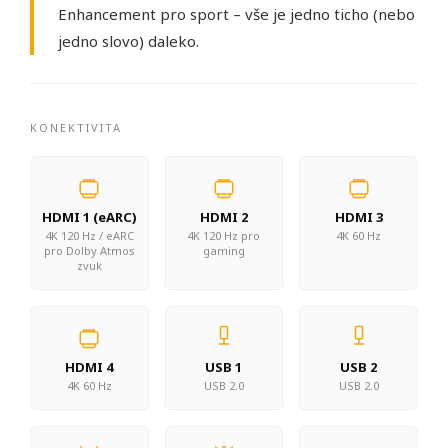
Enhancement pro sport – vše je jedno ticho (nebo
jedno slovo) daleko.
KONEKTIVITA
HDMI 1 (eARC)
HDMI 2
HDMI 3
4K 120 Hz / eARC
4K 120 Hz pro
4K 60 Hz
pro Dolby Atmos
gaming
zvuk
HDMI 4
USB 1
USB 2
4K 60 Hz
USB 2.0
USB 2.0