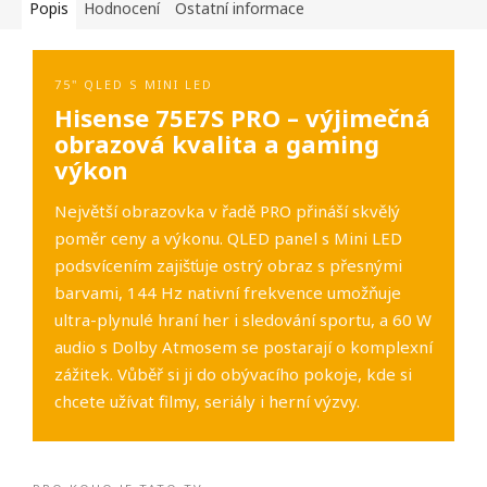
Popis
Hodnocení
Ostatní informace
75" QLED S MINI LED
Hisense 75E7S PRO – výjimečná
obrazová kvalita a gaming
výkon
Největší obrazovka v řadě PRO přináší skvělý
poměr ceny a výkonu. QLED panel s Mini LED
podsvícením zajišťuje ostrý obraz s přesnými
barvami, 144 Hz nativní frekvence umožňuje
ultra-plynulé hraní her i sledování sportu, a 60 W
audio s Dolby Atmosem se postarají o komplexní
zážitek. Vůběř si ji do obývacího pokoje, kde si
chcete užívat filmy, seriály i herní výzvy.