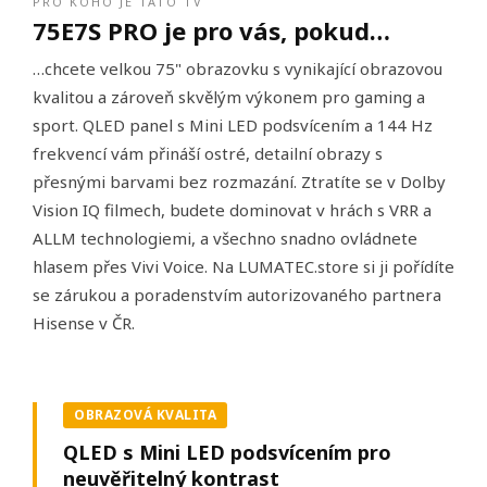
PRO KOHO JE TATO TV
75E7S PRO je pro vás, pokud…
…chcete velkou 75" obrazovku s vynikající obrazovou
kvalitou a zároveň skvělým výkonem pro gaming a
sport. QLED panel s Mini LED podsvícením a 144 Hz
frekvencí vám přináší ostré, detailní obrazy s
přesnými barvami bez rozmazání. Ztratíte se v Dolby
Vision IQ filmech, budete dominovat v hrách s VRR a
ALLM technologiemi, a všechno snadno ovládnete
hlasem přes Vivi Voice. Na LUMATEC.store si ji pořídíte
se zárukou a poradenstvím autorizovaného partnera
Hisense v ČR.
OBRAZOVÁ KVALITA
QLED s Mini LED podsvícením pro
neuvěřitelný kontrast