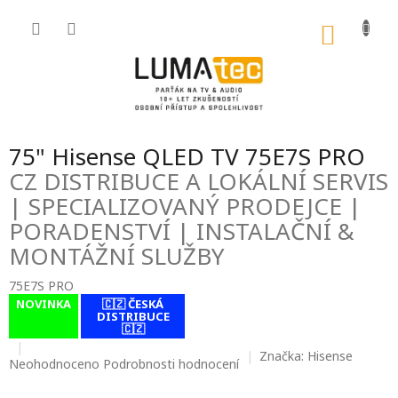
Přejít
na
NÁKU
obsah
KOŠÍK
75" Hisense QLED TV 75E7S PRO
CZ DISTRIBUCE A LOKÁLNÍ SERVIS
| SPECIALIZOVANÝ PRODEJCE |
PORADENSTVÍ | INSTALAČNÍ &
MONTÁŽNÍ SLUŽBY
75E7S PRO
NOVINKA
🇨🇿 ČESKÁ
contact-form-
DISTRIBUCE
0
🇨🇿
Značka:
Hisense
Průměrné
Neohodnoceno
Podrobnosti hodnocení
hodnocení
produktu