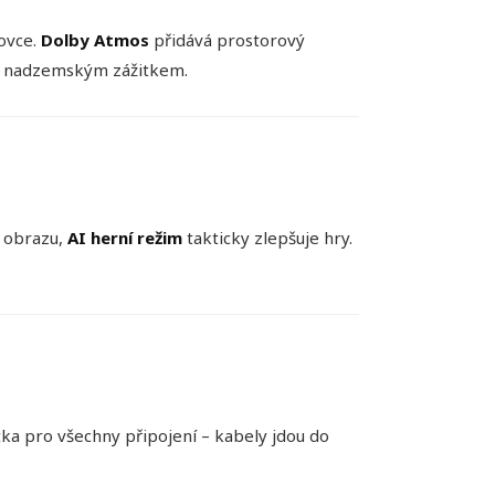
zovce.
Dolby Atmos
přidává prostorový
vá nadzemským zážitkem.
k obrazu,
AI herní režim
takticky zlepšuje hry.
tka pro všechny připojení – kabely jdou do