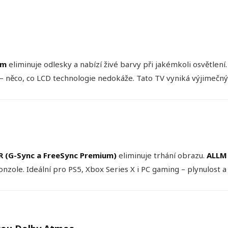
ů
em
eliminuje odlesky a nabízí živé barvy při jakémkoli osvětlení. K
– něco, co LCD technologie nedokáže. Tato TV vyniká výjimečn
R (G-Sync a FreeSync Premium)
eliminuje trhání obrazu.
ALLM
onzole. Ideální pro PS5, Xbox Series X i PC gaming – plynulost