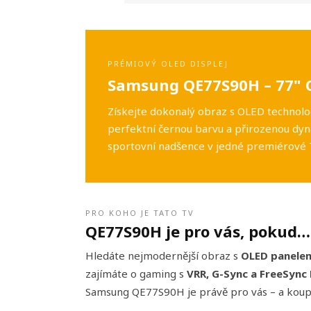
PRÉMIOVÝ OLED DISPLEJ
Samsung QE77S90H – 77" 
Získejte dokonalý obraz s OLED technolo
perfektní černou barvu a přirozenou dyn
sportovní nadšence v jedné premiérové 
PRO KOHO JE TATO TV
QE77S90H je pro vás, pokud…
Hledáte nejmodernější obraz s
OLED panele
zajímáte o gaming s
VRR, G-Sync a FreeSync
Samsung QE77S90H je právě pro vás – a koupi