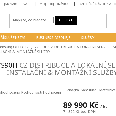
JAK NAKUPOVAT
MOJE OBJEDNÁVKA
UŽITEČNÉ NÁVODY A TI
HLEDAT
PŘÍSLUŠENSTVÍ
BUSINESS DISPLEJE
SLUŽBY
Samsung OLED TV QE77S90H
CZ DISTRIBUCE A LOKÁLNÍ SERVIS | 
ALAČNÍ & MONTÁŽNÍ SLUŽBY
7S90H
CZ DISTRIBUCE A LOKÁLNÍ SE
 | INSTALAČNÍ & MONTÁŽNÍ SLUŽB
Značka:
Samsung Electronics 
ůměrné
ohodnoceno
Podrobnosti hodnocení
nocení
duktu
89 990 Kč
/ ks
74 372 Kč bez DPH