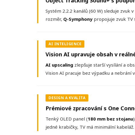
Object Tracking Sound+ s podpo
Systém 2.2.2 kanálů (60 W) sleduje zvuk 
rozměr,
Q-Symphony
propojuje zvuk TV 
AI INTELIGENCE
Vision AI upravuje obsah v reál
AI upscaling
zlepšuje starší vysílání a obs
Vision AI pracuje bez výpadku a nebrání 
DESIGN A KVALITA
Prémiové zpracování s One Conn
Tenký OLED panel (
180 mm bez stojanu
jedné krabičky, TV má minimální kabeláž. 