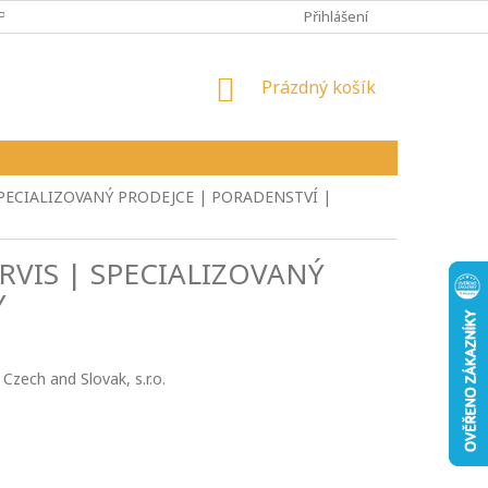
PY
VŠEOBECNÉ OBCHODNÍ PODMÍNKY
Přihlášení
REKLAMAČNÍ ŘÁD
NÁKUPNÍ
Prázdný košík
KOŠÍK
SPECIALIZOVANÝ PRODEJCE | PORADENSTVÍ |
RVIS | SPECIALIZOVANÝ
Y
Czech and Slovak, s.r.o.