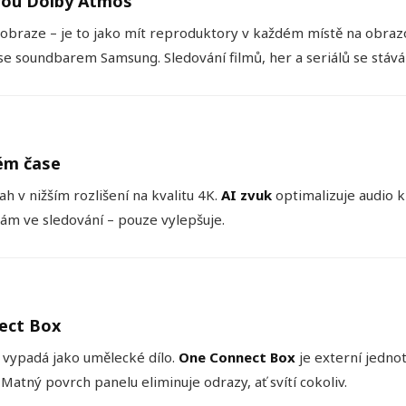
rou Dolby Atmos
v obraze – je to jako mít reproduktory v každém místě na obra
se soundbarem Samsung. Sledování filmů, her a seriálů se stá
ném čase
ah v nižším rozlišení na kvalitu 4K.
AI zvuk
optimalizuje audio 
vám ve sledování – pouze vylepšuje.
ect Box
) vypadá jako umělecké dílo.
One Connect Box
je externí jedno
Matný povrch panelu eliminuje odrazy, ať svítí cokoliv.