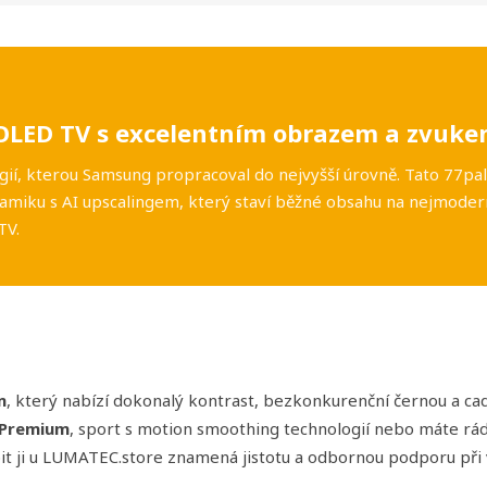
OLED TV s excelentním obrazem a zvuk
gií, kterou Samsung propracoval do nejvyšší úrovně. Tato 77pal
amiku s AI upscalingem, který staví běžné obsahu na nejmodern
TV.
m
, který nabízí dokonalý kontrast, bezkonkurenční černou a cad
 Premium
, sport s motion smoothing technologií nebo máte r
t ji u LUMATEC.store znamená jistotu a odbornou podporu při 