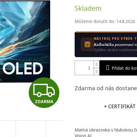
Měrná
Skladem
cena:
zdiček.
Můžeme doručit do:
14.8.2026
NÁSTROJ PRO VÝBĚR T
Kalkulаčka pozorovací v
Zjištěte ideální vzdálenos
Přidat do ko
Z
Zdarma od nás dostane
ZDARMA
D
+ CERTIFIKÁT
A
Matná obrazovka s hlubokou čer
Vision AI