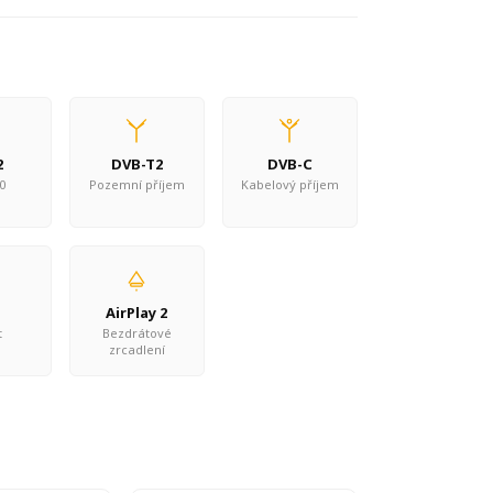
2
DVB-T2
DVB-C
0
Pozemní příjem
Kabelový příjem
AirPlay 2
t
Bezdrátové
zrcadlení