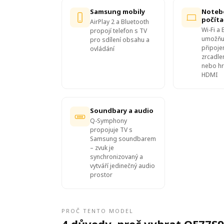
Samsung mobily
Noteb
počíta
AirPlay 2 a Bluetooth
Wi-Fi a 
propojí telefon s TV
umožňuj
pro sdílení obsahu a
připoje
ovládání
zrcadle
nebo hr
HDMI
Soundbary a audio
Q-Symphony
propojuje TV s
Samsung soundbarem
– zvuk je
synchronizovaný a
vytváří jedinečný audio
prostor
PROČ TENTO MODEL