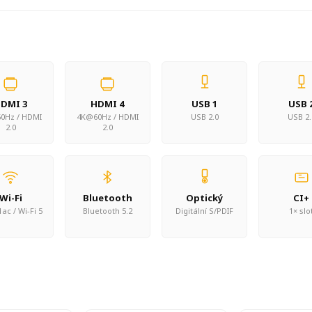
DMI 3
HDMI 4
USB 1
USB 
0Hz / HDMI
4K@60Hz / HDMI
USB 2.0
USB 2.
2.0
2.0
Wi-Fi
Bluetooth
Optický
CI+
ac / Wi-Fi 5
Bluetooth 5.2
Digitální S/PDIF
1× slo