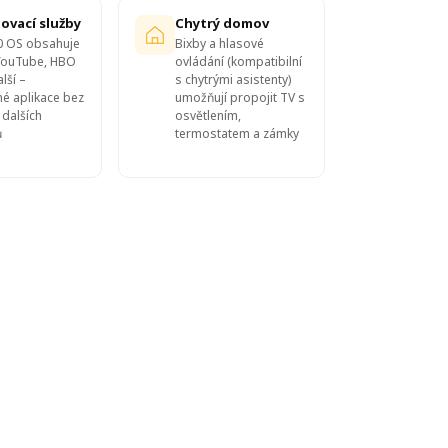
ovací služby
Chytrý domov
.0 OS obsahuje
Bixby a hlasové
 YouTube, HBO
ovládání (kompatibilní
lší –
s chytrými asistenty)
né aplikace bez
umožňují propojit TV s
 dalších
osvětlením,
ů
termostatem a zámky