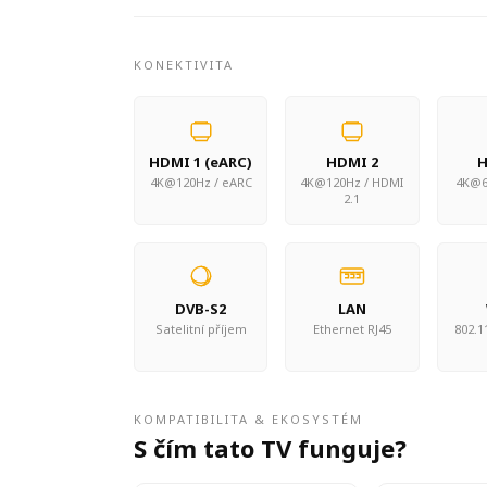
KONEKTIVITA
HDMI 1 (eARC)
HDMI 2
H
4K@120Hz / eARC
4K@120Hz / HDMI
4K@6
2.1
DVB-S2
LAN
Satelitní příjem
Ethernet RJ45
802.11
KOMPATIBILITA & EKOSYSTÉM
S čím tato TV funguje?