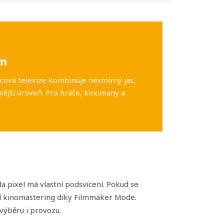
em
cová televize kombinuje nesmírný jas,
ější úroveň. Pro hráče, kinomany a
a pixel má vlastní podsvícení. Pokud se
ád kinomastering díky Filmmaker Mode.
výběru i provozu.