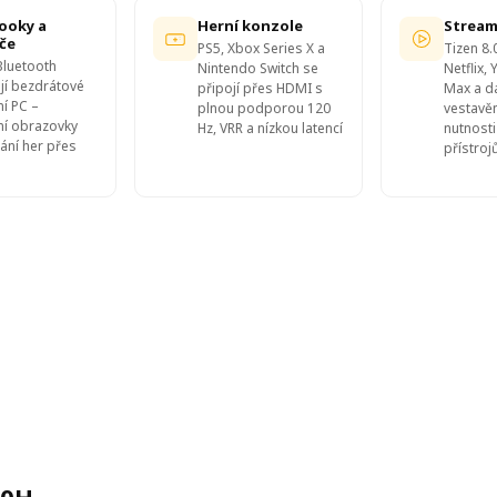
ooky a
Herní konzole
Stream
če
PS5, Xbox Series X a
Tizen 8
Bluetooth
Nintendo Switch se
Netflix,
í bezdrátové
připojí přes HDMI s
Max a da
ní PC –
plnou podporou 120
vestavě
ní obrazovky
Hz, VRR a nízkou latencí
nutnosti
ání her přes
přístroj