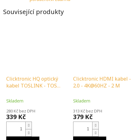
Související produkty
Clicktronic HQ optický
Clicktronic HDMI kabel -
kabel TOSLINK - TOS
2.0 - 4K@60HZ - 2 M
MALE/TOS MALE - s
redukcí na 3.5 MM - 1 M
Skladem
Skladem
280 Kč bez DPH
313 Kč bez DPH
339 Kč
379 Kč