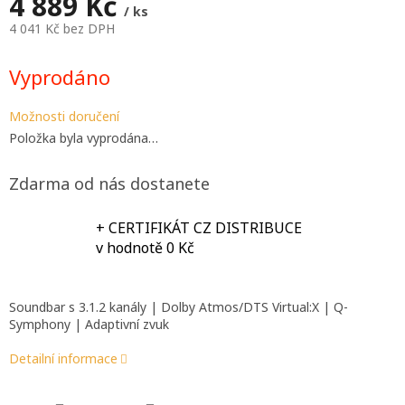
A
4 889 Kč
/ ks
4 041 Kč bez DPH
Měrná
cena:
Vyprodáno
Možnosti doručení
Položka byla vyprodána…
Zdarma od nás dostanete
+ CERTIFIKÁT CZ DISTRIBUCE
v hodnotě 0 Kč
Soundbar s 3.1.2 kanály |
Dolby Atmos/DTS Virtual:X | Q-
Symphony | Adaptivní zvuk
Detailní informace