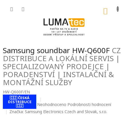
Přejít
na
NÁKU
obsah
KOŠÍK
Samsung soundbar HW-Q600F
CZ
DISTRIBUCE A LOKÁLNÍ SERVIS |
SPECIALIZOVANÝ PRODEJCE |
PORADENSTVÍ | INSTALAČNÍ &
MONTÁŽNÍ SLUŽBY
HW-Q600F/EN
🇨🇿 ČESKÁ
DISTRIBUCE
Průměrné
Neohodnoceno
Podrobnosti hodnocení
🇨🇿
hodnocení
Značka:
Samsung Electronics Czech and Slovak, s.r.o.
produktu
je
0,0