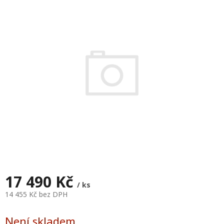
je
0,0
z
5
hvězdiček.
17 490 Kč
/ ks
14 455 Kč bez DPH
Měrná
cena:
Není skladem