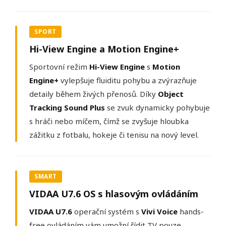
SPORT
Hi-View Engine a Motion Engine+
Sportovní režim
Hi-View Engine
s
Motion
Engine+
vylepšuje fluiditu pohybu a zvýrazňuje
detaily během živých přenosů. Díky
Object
Tracking Sound Plus
se zvuk dynamicky pohybuje
s hráči nebo míčem, čímž se zvyšuje hloubka
zážitku z fotbalu, hokeje či tenisu na nový level.
SMART
VIDAA U7.6 OS s hlasovým ovládáním
VIDAA U7.6
operační systém s
Vivi Voice
hands-
free ovládáním vám umožní řídit TV pouze