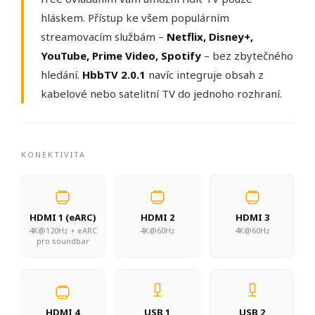
hláskem. Přístup ke všem populárním
streamovacím službám –
Netflix, Disney+,
YouTube, Prime Video, Spotify
– bez zbytečného
hledání.
HbbTV 2.0.1
navíc integruje obsah z
kabelové nebo satelitní TV do jednoho rozhraní.
KONEKTIVITA
HDMI 1 (eARC)
HDMI 2
HDMI 3
4K@120Hz + eARC
4K@60Hz
4K@60Hz
pro soundbar
HDMI 4
USB 1
USB 2