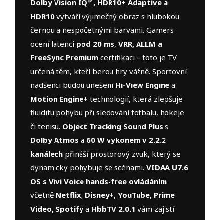
Dolby Vision IQ™, HDR10+ Adaptive a
HDR10
vytváří výjimečný obraz s hlubokou
černou a nespočetnými barvami. Gamers
ocení latenci
pod 20 ms
,
VRR, ALLM a
FreeSync Premium
certifikaci – toto je TV
určená těm, kteří berou hry vážně. Sportovní
nadšenci budou unešeni
Hi-View Engine
a
Motion Engine+
technologií, která zlepšuje
fluiditu pohybu při sledování fotbalu, hokeje
či tenisu.
Object Tracking Sound Plus
s
Dolby Atmos
a
60 W výkonem v 2.2.2
kanálech
přináší prostorový zvuk, který se
dynamicky pohybuje se scénami.
VIDAA U7.6
OS s Vivi Voice hands-free ovládáním
včetně
Netflix, Disney+, YouTube, Prime
Video, Spotify
a
HbbTV 2.0.1
vám zajistí