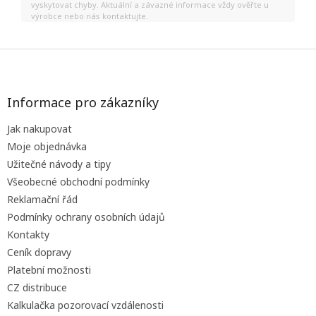
vyskytovat chyby. Aktuální a závazné informace vždy ověřte u
výrobce nebo nás kontaktujte.
Z
á
p
a
Informace pro zákazníky
t
Jak nakupovat
í
Moje objednávka
Užitečné návody a tipy
Všeobecné obchodní podmínky
Reklamační řád
Podmínky ochrany osobních údajů
Kontakty
Ceník dopravy
Platební možnosti
CZ distribuce
Kalkulačka pozorovací vzdálenosti