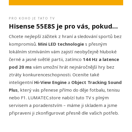
PRO KOHO JE TATO TV
Hisense 55E8S je pro vás, pokud…
Chcete nejlepší zážitek z hraní a sledování sportů bez
kompromisů.
Mini LED technologie
s přesným
lokálním stmíváním vám zajistí neobyčejně hluboké
černé a jasné světlé partii, zatímco
144 Hz a latence
pod 20 ms
vám umožní hrát nejnáročnější hry bez
ztráty konkurenceschopnosti. Oceníte také
inteligentní
Hi-View Engine
a
Object Tracking Sound
Plus
, který vás přenese přímo do děje fotbalu, tenisu
nebo F1. LUMATEC.store nabízí tuto TV s plným
servisem a poradenstvím – máme ji skladem a jsme
připraveni ji zkonfigurovat přesně dle vašich potřeb.