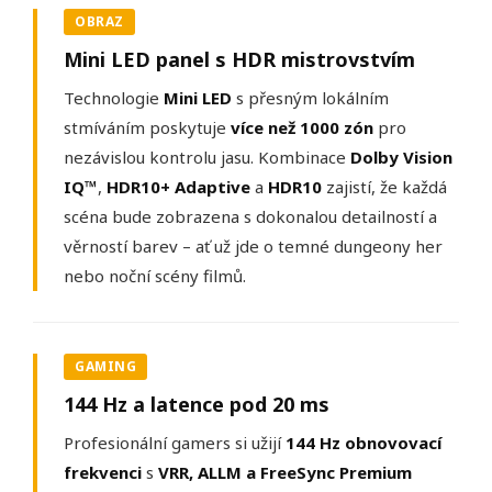
OBRAZ
Mini LED panel s HDR mistrovstvím
Technologie
Mini LED
s přesným lokálním
stmíváním poskytuje
více než 1000 zón
pro
nezávislou kontrolu jasu. Kombinace
Dolby Vision
IQ™
,
HDR10+ Adaptive
a
HDR10
zajistí, že každá
scéna bude zobrazena s dokonalou detailností a
věrností barev – ať už jde o temné dungeony her
nebo noční scény filmů.
GAMING
144 Hz a latence pod 20 ms
Profesionální gamers si užijí
144 Hz obnovovací
frekvenci
s
VRR, ALLM a FreeSync Premium