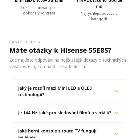
Mini LED s 1000+ zónami
144 Hz s latencí pod 20
ms
Lokální stmívání pro
dokonalý kontrast
Nejrychlejší odezva v
kategorii
ČASTÉ OTÁZKY
Máte otázky k Hisense 55E8S?
Zde najdete odpovědi na nejčastější dotazy o technických
vlastnostech, kompatibilitě a funkcích.
Jaký je rozdíl mezi Mini LED a QLED
technologií?
Je 144 Hz také pro sledování filmů a seriálů?
Jaké herní konzole s touto TV fungují
nejlépe?