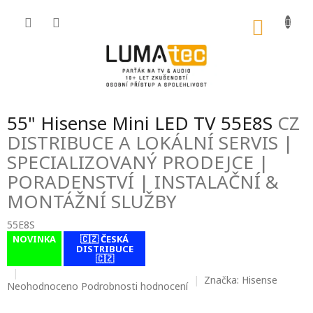
Přejít
na
NÁKU
obsah
KOŠÍK
55" Hisense Mini LED TV 55E8S
CZ
DISTRIBUCE A LOKÁLNÍ SERVIS |
SPECIALIZOVANÝ PRODEJCE |
PORADENSTVÍ | INSTALAČNÍ &
MONTÁŽNÍ SLUŽBY
55E8S
NOVINKA
🇨🇿 ČESKÁ
contact-form-
DISTRIBUCE
0
🇨🇿
Značka:
Hisense
Průměrné
Neohodnoceno
Podrobnosti hodnocení
hodnocení
produktu