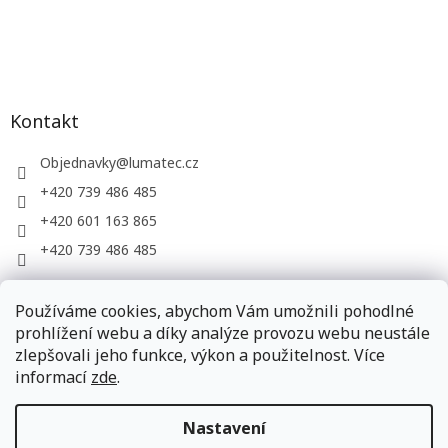
Kontakt
Objednavky
@
lumatec.cz
+420 739 486 485
+420 601 163 865
+420 739 486 485
Používáme cookies, abychom Vám umožnili pohodlné
LUMATEC, s.r.o. - web společnosti
prohlížení webu a díky analýze provozu webu neustále
zlepšovali jeho funkce, výkon a použitelnost. Více
informací
zde
.
Vytvořil Shoptet
Nastavení