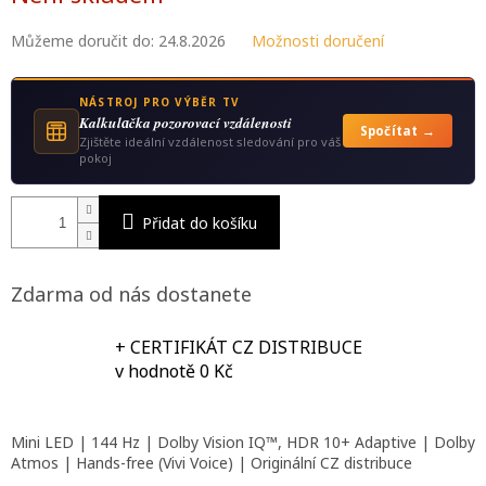
Můžeme doručit do:
24.8.2026
Možnosti doručení
NÁSTROJ PRO VÝBĚR TV
Kalkulаčka pozorovací vzdálenosti
Spočítat →
Zjištěte ideální vzdálenost sledování pro váš
pokoj
Přidat do košíku
Zdarma od nás dostanete
+ CERTIFIKÁT CZ DISTRIBUCE
v hodnotě 0 Kč
Mini LED | 144 Hz | Dolby Vision IQ™, HDR 10+ Adaptive | Dolby
Atmos | Hands-free (Vivi Voice) | Originální CZ distribuce