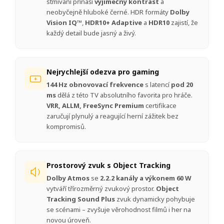
stmívání přináší
výjimečný kontrast
a
neobyčejně hluboké černé. HDR formáty
Dolby
Vision IQ™
,
HDR10+ Adaptive
a
HDR10
zajistí, že
každý detail bude jasný a živý.
Nejrychlejší odezva pro gaming
144 Hz obnovovací frekvence
s latencí
pod 20
ms
dělá z této TV absolutního favorita pro hráče.
VRR, ALLM, FreeSync Premium
certifikace
zaručují plynulý a reagující herní zážitek bez
kompromisů.
Prostorový zvuk s Object Tracking
Dolby Atmos
se
2.2.2 kanály a výkonem 60 W
vytváří třírozměrný zvukový prostor.
Object
Tracking Sound Plus
zvuk dynamicky pohybuje
se scénami – zvyšuje věrohodnost filmů i her na
novou úroveň.