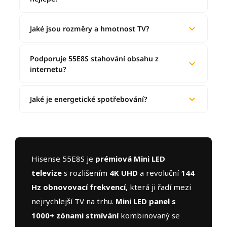
Jaké jsou rozměry a hmotnost TV?
Podporuje 55E8S stahování obsahu z
internetu?
Jaké je energetické spotřebování?
Hisense 55E8S je
prémiová Mini LED
televize
s rozlišením
4K UHD
a revoluční
144
Hz obnovovací frekvencí
, která ji řadí mezi
nejrychlejší TV na trhu.
Mini LED panel s
1000+ zónami stmívání
kombinovaný se