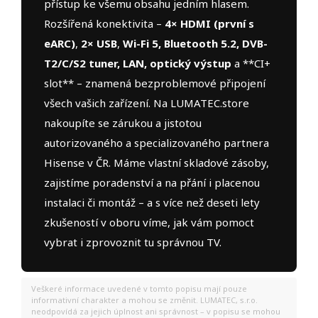
přístup ke všemu obsahu jedním hlasem.
Rozšířená konektivita –
4× HDMI (první s
eARC)
,
2× USB
,
Wi-Fi 5, Bluetooth 5.2, DVB-
T2/C/S2 tuner, LAN, optický výstup
a **CI+
slot** – znamená bezproblemové připojení
všech vašich zařízení. Na LUMATEC.store
nakoupíte se zárukou a jistotou
autorizovaného a specializovaného partnera
Hisense v ČR. Máme vlastní skladové zásoby,
zajistíme poradenství a na přání i placenou
instalaci či montáž – a s více než deseti lety
zkušeností v oboru víme, jak vám pomoct
vybrat i zprovoznit tu správnou TV.
Veškeré informace uvedené v tomto popisu mají pouze
informativní charakter a mohou se změnit. LUMATEC, s.r.o.
neodpovídá za jejich úplnost ani správnost – v popisu se mohou