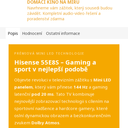
DOMÁCÍ KINO NA MÍRU
Navrhneme vám zážitek, který sousedi budou
závidět. Kompletní audio-video řešení a
poradenství zdarma
Popis
Hodnocení
Ostatní informace
PRÉMIOVÁ MINI LED TECHNOLOGIE
Hisense 55E8S – Gaming a
sport v nejlepší podobě
Objevte revoluci v televizním zážitku s
Mini LED
panelem
, který vám přinese
144 Hz
a gaming
latenční
pod 20 ms
. Tato TV kombinuje
nejnovější zobrazovací technologii s cílením na
sportovní nadšence a hardcore gamery, které
oslní dynamickou obrazem a bezkonkurenčním
zvukem
Dolby Atmos
.