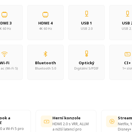
DMI 3
HDMI 4
USB 1
USB 
K 60 Hz
4K 60 Hz
USB 2.0
USB 2.
Wi-Fi
Bluetooth
Optický
CI+
ac (Wi-Fi 5)
Bluetooth 5.0
Digitální S/PDIF
1× slo
ook a
Herní konzole
Stream
č
HDMI 2.0 s VRR, ALLM
Netflix,
0 a Wi-Fi 5 pro
a nižší latencí pro
Disney+ 