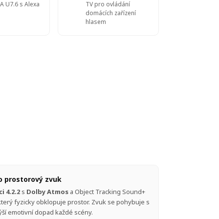
A U7.6 s Alexa
TV pro ovládání
domácích zařízení
hlasem
o prostorový zvuk
i 4.2.2
s
Dolby Atmos
a Object Tracking Sound+
který fyzicky obklopuje prostor. Zvuk se pohybuje s
výší emotivní dopad každé scény.