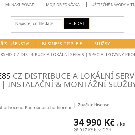
JAK NAKUPOVAT
MOJE OBJEDNÁVKA
UŽITEČNÉ NÁVODY A TI
HLEDAT
PŘÍSLUŠENSTVÍ
BUSINESS DISPLEJE
SLUŽBY
V 85E8S
CZ DISTRIBUCE A LOKÁLNÍ SERVIS | SPECIALIZOVANÝ PR
5E8S
CZ DISTRIBUCE A LOKÁLNÍ SERV
 | INSTALAČNÍ & MONTÁŽNÍ SLUŽB
Značka:
Hisense
ůměrné
ohodnoceno
Podrobnosti hodnocení
nocení
duktu
34 990 Kč
/ ks
28 917 Kč bez DPH