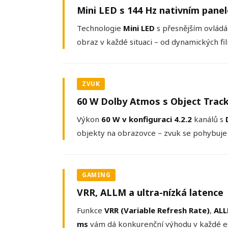
Mini LED s 144 Hz nativním pane
Technologie
Mini LED
s přesnějším ovládán
obraz v každé situaci – od dynamických f
ZVUK
60 W Dolby Atmos s Object Trac
Výkon
60 W v konfiguraci 4.2.2
kanálů s
objekty na obrazovce – zvuk se pohybuje s
GAMING
VRR, ALLM a ultra-nízká latence
Funkce
VRR (Variable Refresh Rate)
,
ALL
ms
vám dá konkurenční výhodu v každé es