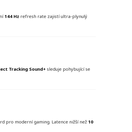
vní
144 Hz
refresh rate zajistí ultra-plynulý
ect Tracking Sound+
sleduje pohybující se
rd pro moderní gaming. Latence nižší než
10