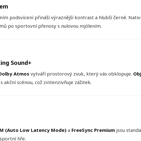
lem
ím podsvícení přináší výraznější kontrast a hlubší černé. Nati
ilmů po sportovní přenosy s nulovou mjólením.
king Sound+
Dolby Atmos
vytváří prostorový zvuk, který vás obklopuje.
Obj
 akční scénou, což zintenzivňuje zážitek.
M (Auto Low Latency Mode)
a
FreeSync Premium
jsou standa
portní hře.