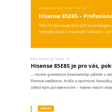
PRÉMIOVÁ 85" MINI LED TV
Hisense 85E8S – Profesion
Této TV dominuje Mini LED technologie s 
nejlepší obraz v maximální velikosti – p
PRO KOHO JE TATO TV
Hisense 85E8S je pro vás, po
… chcete grandiózní kinematický zážitek v ob
filmové nadšence, hráče a sportovní fanoušky,
odborným poradenstvím – máme vlastní sklad
OBRAZ