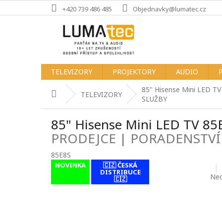
Přejít
+420 739 486 485
Objednavky@lumatec.cz
na
obsah
TELEVIZORY
PROJEKTORY
AUDIO
85" Hisense Mini LED T
Domů
TELEVIZORY
SLUŽBY
85" Hisense Mini LED TV 8
PRODEJCE | PORADENSTVÍ
85E8S
NOVINKA
🇨🇿 ČESKÁ
contact-form-
DISTRIBUCE
0
Pr
Ne
🇨🇿
hod
pro
je
0,0