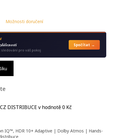
Možnosti doručení
V
zdálenosti
Spočítat →
t sledování pro váš pokoj
šíku
te
 CZ DISTRIBUCE
v hodnotě 0 Kč
ion IQ™, HDR 10+ Adaptive | Dolby Atmos | Hands-
distribuce