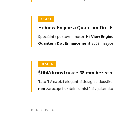
SPORT
Hi-View Engine a Quantum Dot 
Speciální sportovní motor
Hi-View Engin
Quantum Dot Enhancement
zvýší nasyce
DESIGN
Štíhlá konstrukce 68 mm bez sto
Tato TV nabízí elegantní design s tloušť
mm
zaručuje flexibilní umístění v jakémkol
KONEKTIVITA