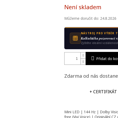
Měrná
Není skladem
cena:
zdiček.
Můžeme doručit do:
24.8.2026
NÁSTROJ PRO VÝBĚR T
Kalkulаčka pozorovací v
Zjištěte ideální vzdálenos
Přidat do ko
Zdarma od nás dostane
+ CERTIFIKÁT
Mini LED | 144 Hz | Dolby Vis
free (Vivi Voice) | Originální CZ 