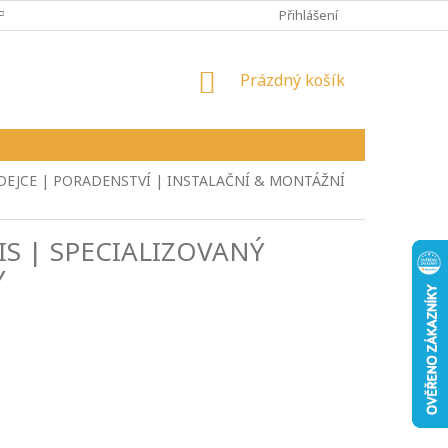
PY
VŠEOBECNÉ OBCHODNÍ PODMÍNKY
Přihlášení
REKLAMAČNÍ ŘÁD
NÁKUPNÍ
Prázdný košík
KOŠÍK
ODEJCE | PORADENSTVÍ | INSTALAČNÍ & MONTÁŽNÍ
IS | SPECIALIZOVANÝ
Y