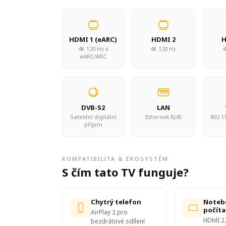
HDMI 1 (eARC)
HDMI 2
H
4K 120 Hz s
4K 120 Hz
4
eARC/ARC
DVB-S2
LAN
Satelitní digitální
Ethernet RJ45
802.11
příjem
KOMPATIBILITA & EKOSYSTÉM
S čím tato TV funguje?
Chytrý telefon
Noteb
počíta
AirPlay 2 pro
HDMI 2.
bezdrátové sdílení