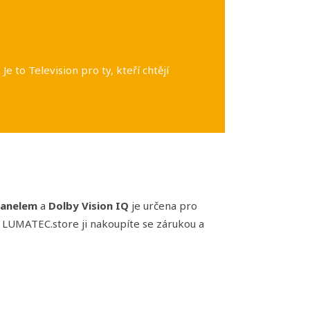
to Television pro ty, kteří chtějí
panelem
a
Dolby Vision IQ
je určena pro
Na LUMATEC.store ji nakoupíte se zárukou a