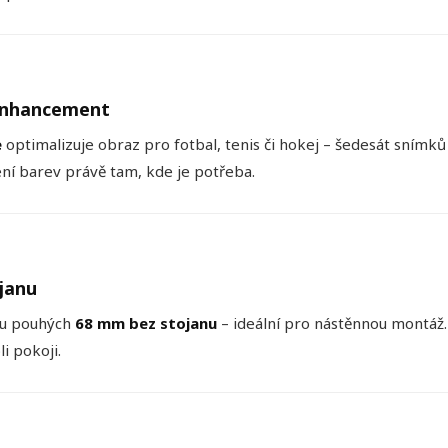
Enhancement
e
optimalizuje obraz pro fotbal, tenis či hokej – šedesát snímků
ní barev právě tam, kde je potřeba.
janu
kou pouhých
68 mm bez stojanu
– ideální pro nástěnnou montáž
i pokoji.