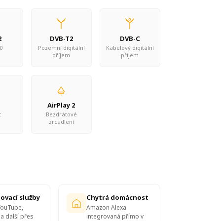
2
DVB-T2
DVB-C
0
Pozemní digitální
Kabelový digitální
příjem
příjem
AirPlay 2
t
Bezdrátové
zrcadlení
ovací služby
Chytrá domácnost
 YouTube,
Amazon Alexa
a další přes
integrovaná přímo v