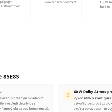
připojení
ideální herní prostředí
OS VIDA
 a streamování
built-in
e 85E8S
u
60 W Dolby Atmos pr
dsvícení s přesným ovládáním.
Výkon
60 W v konfigurac
lé a ostřejší detaily bez
vytváří prostorový zvuk, 
tý filmový obraz bez kompromisů.
akcí na obrazovce – to z