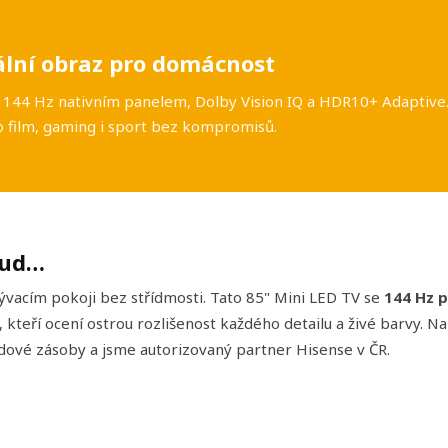
ální obraz pro domácnost
144 Hz nativním panelem, Dolby Vision IQ a HDR10+ Adaptive. Je 
ro film, gaming i sport bez kompromisů.
kud…
ývacím pokoji bez střídmosti. Tato 85" Mini LED TV se
144 Hz 
 kteří ocení ostrou rozlišenost každého detailu a živé barvy. 
ové zásoby a jsme autorizovaný partner Hisense v ČR.