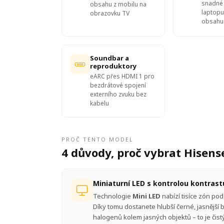
snadné 
obsahu z mobilu na
laptopu
obrazovku TV
obsahu
Soundbar a
reproduktory
eARC přes HDMI 1 pro
bezdrátové spojení
externího zvuku bez
kabelu
PROČ TENTO MODEL
4 důvody, proč vybrat Hisens
Miniaturní LED s kontrolou kontrast
Technologie
Mini LED
nabízí tisíce zón po
Díky tomu dostanete hlubší černé, jasnější bí
halogenů kolem jasných objektů – to je čis