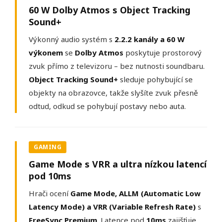
60 W Dolby Atmos s Object Tracking
Sound+
Výkonný audio systém s
2.2.2 kanály a 60 W
výkonem
se
Dolby Atmos
poskytuje prostorový
zvuk přímo z televizoru – bez nutnosti soundbaru.
Object Tracking Sound+
sleduje pohybující se
objekty na obrazovce, takže slyšíte zvuk přesně
odtud, odkud se pohybují postavy nebo auta.
GAMING
Game Mode s VRR a ultra nízkou latencí
pod 10ms
Hrači ocení
Game Mode, ALLM (Automatic Low
Latency Mode) a VRR (Variable Refresh Rate)
s
FreeSync Premium
. Latence pod
10ms
zajišťuje,