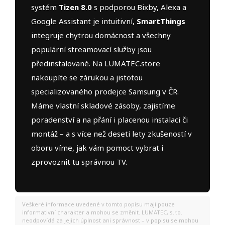
systém
Tizen 8.0
s podporou Bixby, Alexa a
Google Assistant je intuitivní,
SmartThings
integruje chytrou domácnost a všechny
populární streamovací služby jsou
předinstalované. Na LUMATEC.store
nakoupíte se zárukou a jistotou
specializovaného prodejce Samsung v ČR.
Máme vlastní skladové zásoby, zajistíme
poradenství a na přání i placenou instalaci či
montáž – a s více než deseti lety zkušeností v
oboru víme, jak vám pomoct vybrat i
zprovoznit tu správnou TV.
Veškeré informace uvedené v tomto popisu mají pouze
informativní charakter a mohou se změnit. LUMATEC, s.r.o.
neodpovídá za jejich úplnost ani správnost – v popisu se mohou