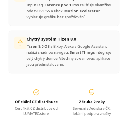
Input Lag.
Latence pod 10ms
zajišťuje okamžitou
odezvu v PS5 a Xbox.
Motion Xcelerator
vyhlazuje grafiku bez zpožďování.
Chytrý systém Tizen 8.0
Tizen 8.0 OS
s Bixby, Alexa a Google Assistant
nabízí snadnou navigaci.
SmartThings
integruje
celý chytrý domov. Všechny streamovací aplikace
jsou předinstalované.
Oficiální CZ distribuce
Záruka 2 roky
Certifikát CZ distribuce od
Servisní střediska v ČR,
LUMATEC.store
lokální podpora značky