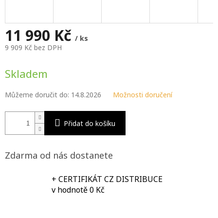
M
A
11 990 Kč
/ ks
9 909 Kč bez DPH
Měrná
cena:
Skladem
Můžeme doručit do:
14.8.2026
Možnosti doručení
Přidat do košíku
Zdarma od nás dostanete
+ CERTIFIKÁT CZ DISTRIBUCE
v hodnotě 0 Kč