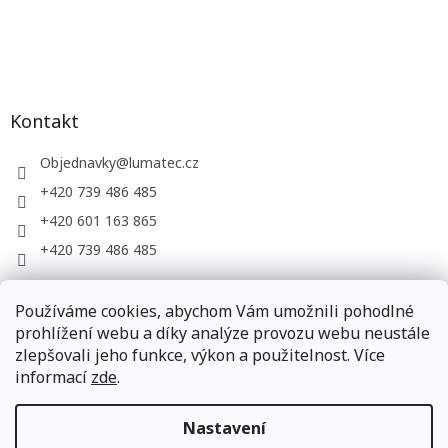
Kontakt
Objednavky
@
lumatec.cz
+420 739 486 485
+420 601 163 865
+420 739 486 485
Používáme cookies, abychom Vám umožnili pohodlné
LUMATEC, s.r.o. - web společnosti
prohlížení webu a díky analýze provozu webu neustále
zlepšovali jeho funkce, výkon a použitelnost. Více
informací
zde
.
Vytvořil Shoptet
Nastavení