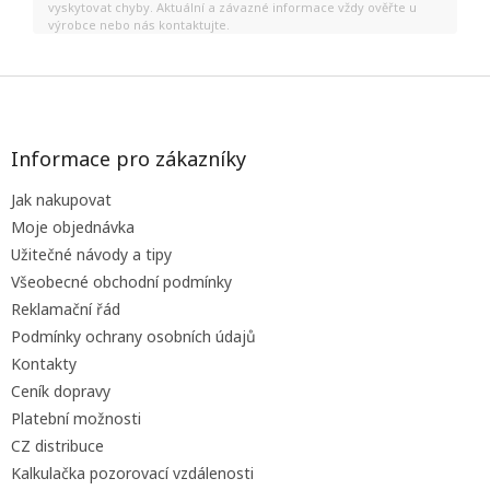
vyskytovat chyby. Aktuální a závazné informace vždy ověřte u
výrobce nebo nás kontaktujte.
Z
á
p
a
Informace pro zákazníky
t
Jak nakupovat
í
Moje objednávka
Užitečné návody a tipy
Všeobecné obchodní podmínky
Reklamační řád
Podmínky ochrany osobních údajů
Kontakty
Ceník dopravy
Platební možnosti
CZ distribuce
Kalkulačka pozorovací vzdálenosti