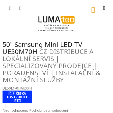
Přejít
na
NÁKU
obsah
KOŠÍK
50" Samsung Mini LED TV
UE50M70H
CZ DISTRIBUCE A
LOKÁLNÍ SERVIS |
SPECIALIZOVANÝ PRODEJCE |
PORADENSTVÍ | INSTALAČNÍ &
MONTÁŽNÍ SLUŽBY
UE50M70HAUXXH
🇨🇿 ČESKÁ
contact-form-
DISTRIBUCE
0
🇨🇿
Průměrné
Neohodnoceno
Podrobnosti hodnocení