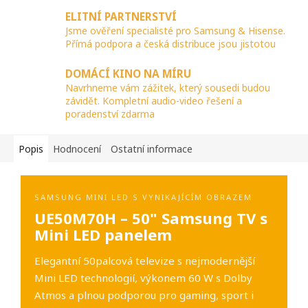
ELITNÍ PARTNERSTVÍ
Jsme ověření specialisté pro Samsung & Hisense.
Přímá podpora a česká distribuce jsou jistotou
DOMÁCÍ KINO NA MÍRU
Navrhneme vám zážitek, který sousedi budou
závidět. Kompletní audio-video řešení a
poradenství zdarma
Popis
Hodnocení
Ostatní informace
SAMSUNG MINI LED S VYNIKAJÍCÍM OBRAZEM
UE50M70H – 50" Samsung TV s
Mini LED panelem
Elegantní 50palcová televize s nejmodernější
Mini LED technologií, výkonem 60 W s Dolby
Atmos a plnou podporou pro gaming, sport i