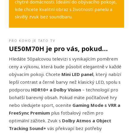
chytré domácnosti. Ideální do obývacího pokoje,
kde chcete kvalitní obraz s životností panelu a
skvělý zvuk bez soundbaru.
PRO KOHO JE TATO TV
UE50M70H je pro vás, pokud…
Hledáte 50palcovou televizi s vynikajícím poměrem
ceny a výkonu, která bude působit elegantně v každé
obývacím pokoji. Chcete
Mini LED panel
, který nabízí
lepší contrast a černé barvy než klasický LED, spolu s
podporou
HDR10+ a Dolby Vision
– technologií pro
bohatší barevný obsah. Pokud máte počítačové hry
nebo sledujete sport, ocenite
Gaming Mode s VRR a
FreeSync Premium
plus fotbalový režim pro
optimální zážitek. Zvuk s
Dolby Atmos a Object
Tracking Sound+
vás překvapí bez potřeby