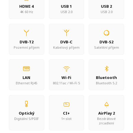
HDMI 4
USB 1
USB 2
4K 60 Hz
USB 2.0
USB 2.0
DVB-T2
DVB-C
DVB-S2
Pozemní příjem
Kabelový příjem
Satelitní příjem
LAN
Wi-Fi
Bluetooth
Ethernet RJ45
802.11ac / Wi-Fi 5
Bluetooth 5.2
Optický
CI+
AirPlay 2
Digitální S/PDIF
1× slot
Bezdrátové
zrcadlení