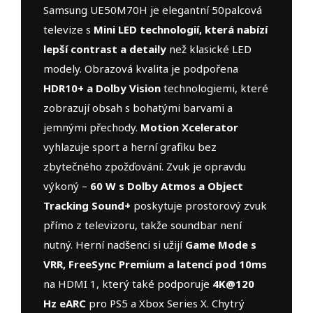
Samsung UE50M70H je elegantní 50palcová
televize s
Mini LED technologií, která nabízí
lepší contrast a detaily
než klasické LED
modely. Obrazová kvalita je podpořena
HDR10+ a Dolby Vision
technologiemi, které
zobrazují obsah s bohatými barvami a
jemnými přechody.
Motion Xcelerator
vyhlazuje sport a herní grafiku bez
zbytečného zpožďování. Zvuk je opravdu
výkoný –
60 W s Dolby Atmos a Object
Tracking Sound+
poskytuje prostorový zvuk
přímo z televizoru, takže soundbar není
nutný. Herní nadšenci si užijí
Game Mode s
VRR, FreeSync Premium a latencí pod 10ms
na HDMI 1, který také podporuje
4K@120
Hz eARC
pro PS5 a Xbox Series X. Chytrý