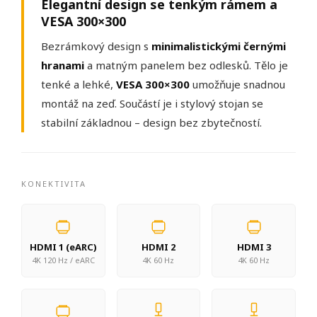
Elegantní design se tenkým rámem a
VESA 300×300
Bezrámkový design s
minimalistickými černými
hranami
a matným panelem bez odlesků. Tělo je
tenké a lehké,
VESA 300×300
umožňuje snadnou
montáž na zeď. Součástí je i stylový stojan se
stabilní základnou – design bez zbytečností.
KONEKTIVITA
HDMI 1 (eARC)
HDMI 2
HDMI 3
4K 120 Hz / eARC
4K 60 Hz
4K 60 Hz