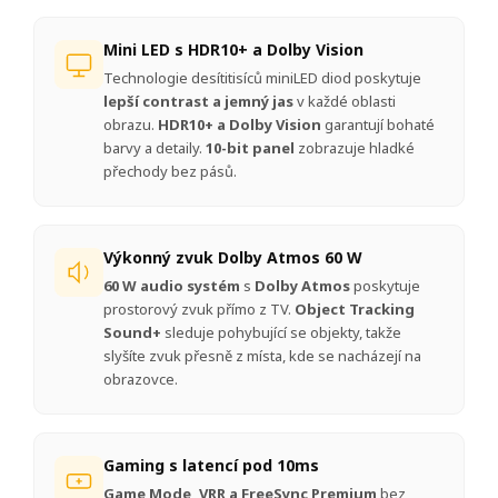
Mini LED s HDR10+ a Dolby Vision
Technologie desítitisíců miniLED diod poskytuje
lepší contrast a jemný jas
v každé oblasti
obrazu.
HDR10+ a Dolby Vision
garantují bohaté
barvy a detaily.
10-bit panel
zobrazuje hladké
přechody bez pásů.
Výkonný zvuk Dolby Atmos 60 W
60 W audio systém
s
Dolby Atmos
poskytuje
prostorový zvuk přímo z TV.
Object Tracking
Sound+
sleduje pohybující se objekty, takže
slyšíte zvuk přesně z místa, kde se nacházejí na
obrazovce.
Gaming s latencí pod 10ms
Game Mode, VRR a FreeSync Premium
bez