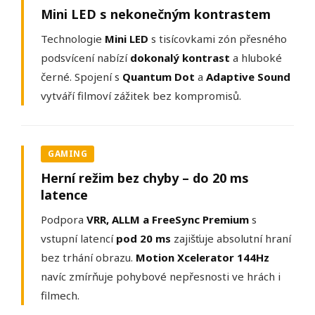
Mini LED s nekonečným kontrastem
Technologie
Mini LED
s tisícovkami zón přesného
podsvícení nabízí
dokonalý kontrast
a hluboké
černé. Spojení s
Quantum Dot
a
Adaptive Sound
vytváří filmoví zážitek bez kompromisů.
GAMING
Herní režim bez chyby – do 20 ms
latence
Podpora
VRR, ALLM a FreeSync Premium
s
vstupní latencí
pod 20 ms
zajišťuje absolutní hraní
bez trhání obrazu.
Motion Xcelerator 144Hz
navíc zmírňuje pohybové nepřesnosti ve hrách i
filmech.