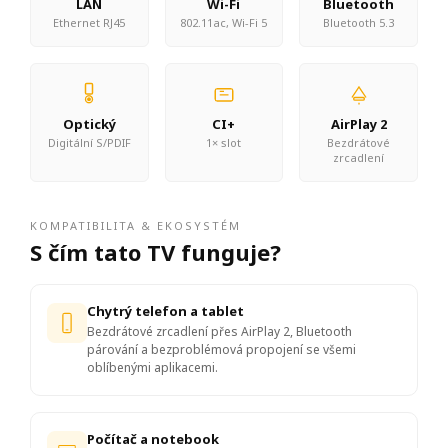
LAN
Wi-Fi
Bluetooth
Ethernet RJ45
802.11ac, Wi-Fi 5
Bluetooth 5.3
Optický
CI+
AirPlay 2
Digitální S/PDIF
1× slot
Bezdrátové
zrcadlení
KOMPATIBILITA & EKOSYSTÉM
S čím tato TV funguje?
Chytrý telefon a tablet
Bezdrátové zrcadlení přes AirPlay 2, Bluetooth
párování a bezproblémová propojení se všemi
oblíbenými aplikacemi.
Počítač a notebook