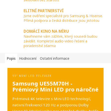
ELITNÍ PARTNERSTVÍ
Jsme ověření specialisté pro Samsung & Hisense.
Přímá podpora a česká distribuce jsou jistotou
DOMÁCÍ KINO NA MÍRU
Navrhneme vám zážitek, který sousedi budou
závidět. Kompletní audio-video řešení a
poradenství zdarma
Popis
Hodnocení
Ostatní informace
55" MINI LED TELEVIZE
Samsung UE55M70H -
Prémiový Mini LED pro náročné
Prémiová 4K televize s Mini LED technologií,
nativní frekvencí 120 Hz a podporou Dolby