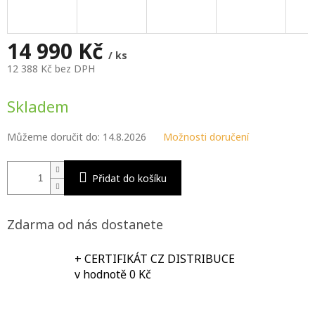
M
A
14 990 Kč
/ ks
12 388 Kč bez DPH
Měrná
cena:
Skladem
Můžeme doručit do:
14.8.2026
Možnosti doručení
Přidat do košíku
Zdarma od nás dostanete
+ CERTIFIKÁT CZ DISTRIBUCE
v hodnotě 0 Kč