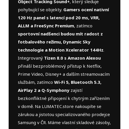
Object Tracking Sound+
, který sleduje
pohybující se objekty.
Gamers ocení nativní
120 Hz panel s latencí pod 20 ms, VRR,
ALLM a FreeSync Premium
, zatímco
sportovní nadšenci budou mít radost z
fotbalového režimu, Dynamic Sky
technologie a Motion Xcelerator 144Hz
.
Integrovaný
Tizen 8.0 s Amazon Alexou
přináší bezproblémový přístup k Netflix,
Prime Video, Disney+ a dalším streamovacím
službám, zatímco
Wi-Fi 5, Bluetooth 5.3,
AirPlay 2 a Q-Symphony
zajistí
bezkonfliktné připojení k chytrým zařízením
v domě. Na LUMATEC.store nakoupíte se
zárukou a jistotou specializovaného prodejce
Samsung v ČR. Máme vlastní skladové zásoby,