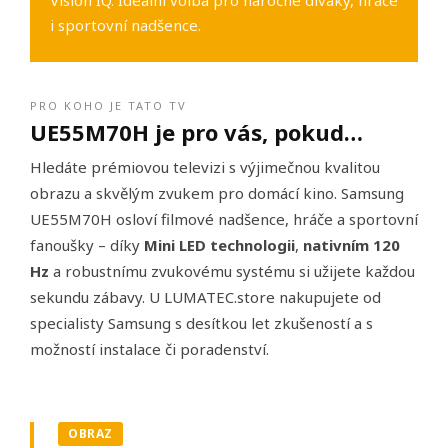
Vision IQ. Ideální volba pro náročné diváky, hráče
i sportovní nadšence.
PRO KOHO JE TATO TV
UE55M70H je pro vás, pokud…
Hledáte prémiovou televizi s výjimečnou kvalitou
obrazu a skvělým zvukem pro domácí kino. Samsung
UE55M70H osloví filmové nadšence, hráče a sportovní
fanoušky – díky
Mini LED technologii
,
nativním 120
Hz
a robustnímu zvukovému systému si užijete každou
sekundu zábavy. U LUMATEC.store nakupujete od
specialisty Samsung s desítkou let zkušeností a s
možností instalace či poradenství.
OBRAZ