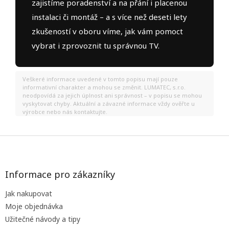
zajistíme poradenství a na přání i placenou
instalaci či montáž – a s více než deseti lety
zkušeností v oboru víme, jak vám pomoct
vybrat i zprovoznit tu správnou TV.
Veškeré informace uvedené v tomto popisu mají pouze
informativní charakter a mohou se změnit. LUMATEC, s.r.o.
neodpovídá za jejich úplnost ani správnost – v popisu se mohou
vyskytovat chyby. Aktuální a závazné informace vždy ověřte u
výrobce nebo nás kontaktujte.
Z
á
p
a
Informace pro zákazníky
t
Jak nakupovat
í
Moje objednávka
Užitečné návody a tipy