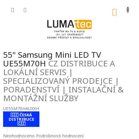
Přejít
na
NÁKU
obsah
KOŠÍK
55" Samsung Mini LED TV
UE55M70H
CZ DISTRIBUCE A
LOKÁLNÍ SERVIS |
SPECIALIZOVANÝ PRODEJCE |
PORADENSTVÍ | INSTALAČNÍ &
MONTÁŽNÍ SLUŽBY
UE55M70HAUXXH
🇨🇿 ČESKÁ
contact-form-
DISTRIBUCE
0
🇨🇿
Průměrné
Neohodnoceno
Podrobnosti hodnocení