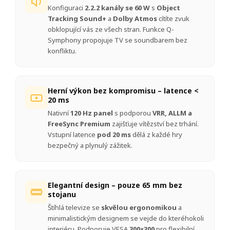
Konfiguraci
2.2.2 kanály se 60 W
s
Object
Tracking Sound+
a
Dolby Atmos
cítíte zvuk
obklopující vás ze všech stran. Funkce Q-
Symphony propojuje TV se soundbarem bez
konfliktu.
Herní výkon bez kompromisu – latence <
20 ms
Nativní
120 Hz panel
s podporou
VRR, ALLM a
FreeSync Premium
zajišťuje vítězství bez trhání.
Vstupní latence
pod 20 ms
dělá z každé hry
bezpečný a plynulý zážitek.
Elegantní design – pouze 65 mm bez
stojanu
Štíhlá televize se
skvělou ergonomikou
a
minimalistickým designem se vejde do kteréhokoli
interiéru. Podporuje VESA
300×300
pro flexibilní