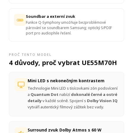
Soundbar a externí zvuk
Funkce Q-Symphony umožňuje bezproblémové
párování se soundbarem Samsung; optický S/PDIF
port pro audiophile řešení.
PROČ TENTO MODEL
4 důvody, proč vybrat UE55M70H
Mini LED s nekonečným kontrastem
Technologie Mini LED s tisícovkami zón podsvícení
a
Quantum Dot
nabízí
dokonalé černé a ostré
detaily
v každé scéně. Spojení s
Dolby Vision IQ
vytváří autentický filmový zážitek bez vady.
Surround zvuk Dolby Atmos s 60 W