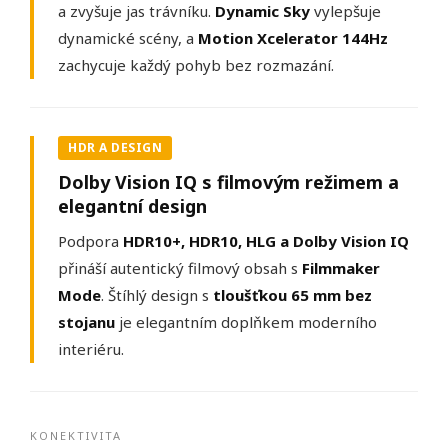
a zvyšuje jas trávníku.
Dynamic Sky
vylepšuje
dynamické scény, a
Motion Xcelerator 144Hz
zachycuje každý pohyb bez rozmazání.
HDR A DESIGN
Dolby Vision IQ s filmovým režimem a
elegantní design
Podpora
HDR10+, HDR10, HLG a Dolby Vision IQ
přináší autentický filmový obsah s
Filmmaker
Mode
. Štíhlý design s
tloušťkou 65 mm bez
stojanu
je elegantním doplňkem moderního
interiéru.
KONEKTIVITA