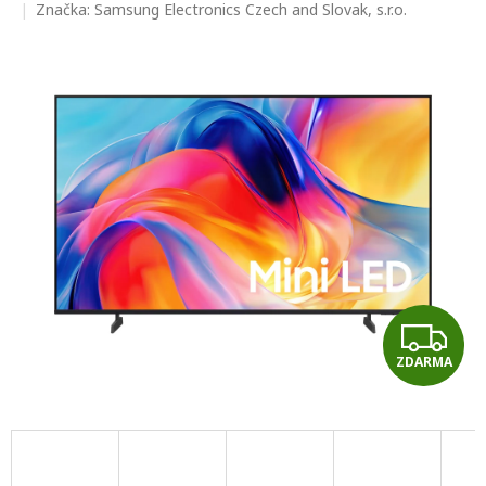
hodnocení
Značka:
Samsung Electronics Czech and Slovak, s.r.o.
produktu
je
0,0
z
5
hvězdiček.
Z
ZDARMA
D
A
R