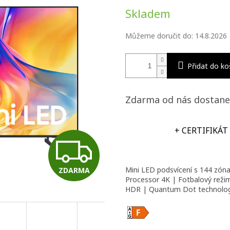
Měrná
Skladem
cena:
Můžeme doručit do:
14.8.2026
Přidat do ko
Zdarma od nás dostane
+ CERTIFIKÁT
Z
Mini LED podsvícení s 144 zón
ZDARMA
D
Processor 4K | Fotbalový rež
HDR | Quantum Dot technolog
A