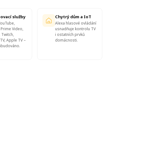
ovací služby
Chytrý dům a IoT
 YouTube,
Alexa hlasové ovládání
Prime Video,
usnadňuje kontrolu TV
 Twitch,
i ostatních prvků
TV, Apple TV –
domácnosti.
zabudováno.