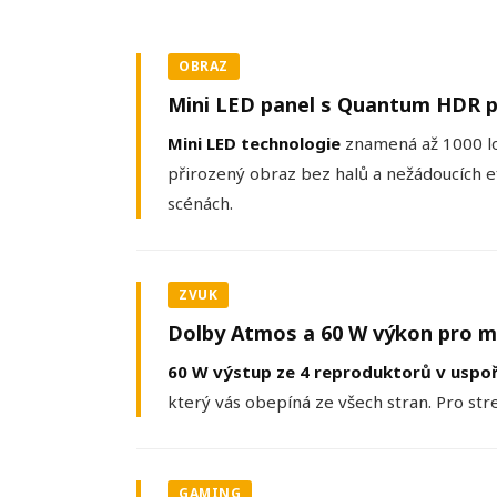
OBRAZ
Mini LED panel s Quantum HDR p
Mini LED technologie
znamená až 1000 lok
přirozený obraz bez halů a nežádoucích 
scénách.
ZVUK
Dolby Atmos a 60 W výkon pro m
60 W výstup ze 4 reproduktorů v uspoř
který vás obepíná ze všech stran. Pro str
GAMING