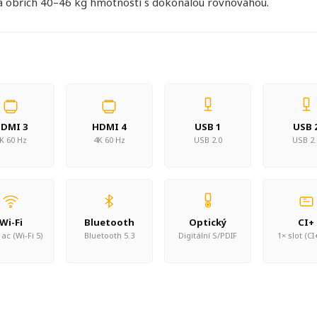
á obřích 40–46 kg hmotnosti s dokonalou rovnováhou.
DMI 3
HDMI 4
USB 1
USB 
K 60 Hz
4K 60 Hz
USB 2.0
USB 2.
Wi-Fi
Bluetooth
Optický
CI+
ac (Wi-Fi 5)
Bluetooth 5.3
Digitální S/PDIF
1× slot (CI