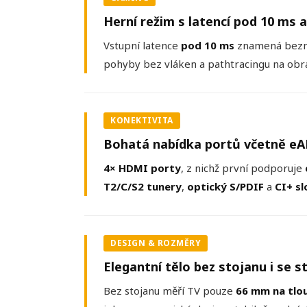
Herní režim s latencí pod 10 ms 
Vstupní latence
pod 10 ms
znamená bezmál
pohyby bez vláken a pathtracingu na obr
KONEKTIVITA
Bohatá nabídka portů včetně eA
4× HDMI porty
, z nichž první podporuje
T2/C/S2 tunery
,
optický S/PDIF
a
CI+ sl
DESIGN & ROZMĚRY
Elegantní tělo bez stojanu i se 
Bez stojanu měří TV pouze
66 mm na tlo