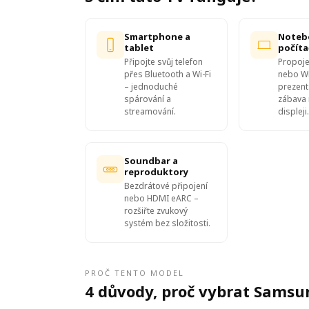
Smartphone a
Noteb
tablet
počíta
Připojte svůj telefon
Propoje
přes Bluetooth a Wi-Fi
nebo Wi
– jednoduché
prezent
spárování a
zábava 
streamování.
displeji.
Soundbar a
reproduktory
Bezdrátové připojení
nebo HDMI eARC –
rozšiřte zvukový
systém bez složitosti.
PROČ TENTO MODEL
4 důvody, proč vybrat Sams