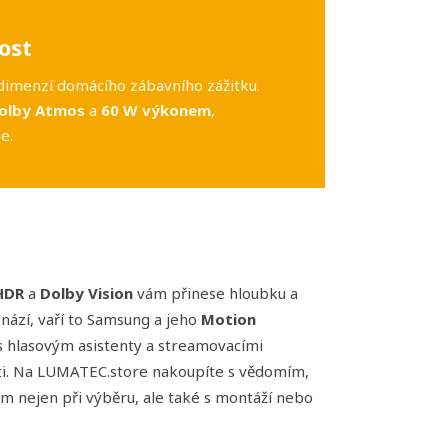
ost
dimenzí domácího zábavního zážitku.
olby Atmos
a
60 W výkonem
,
e.
HDR
a
Dolby Vision
vám přinese hloubku a
snází, vaří to Samsung a jeho
Motion
 s hlasovým asistenty a streamovacími
sti. Na LUMATEC.store nakoupíte s vědomím,
m nejen při výběru, ale také s montáží nebo