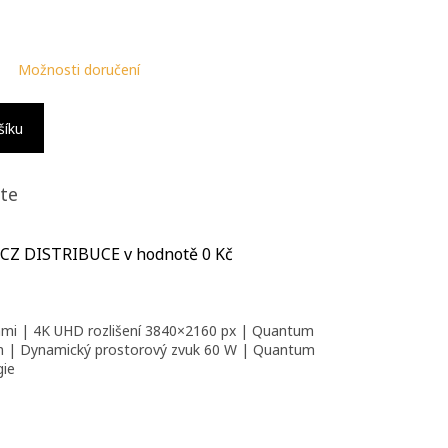
Možnosti doručení
šíku
te
 CZ DISTRIBUCE
v hodnotě 0 Kč
ami | 4K UHD rozlišení 3840×2160 px | Quantum
im | Dynamický prostorový zvuk 60 W | Quantum
ie