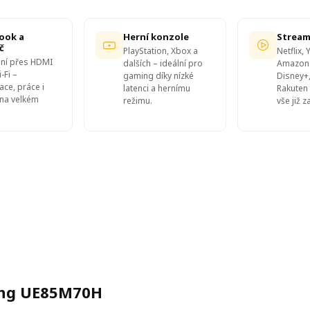
ook a
Herní konzole
Stream
č
PlayStation, Xbox a
Netflix,
ní přes HDMI
dalších – ideální pro
Amazon 
-Fi –
gaming díky nízké
Disney+,
ace, práce i
latenci a hernímu
Rakuten 
na velkém
režimu.
vše již 
ung UE85M70H