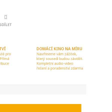
SDÍLET
TVÍ
DOMÁCÍ KINO NA MÍRU
sté pro
Navrhneme vám zážitek,
 Přímá
který sousedi budou závidět.
ribuce
Kompletní audio-video
řešení a poradenství zdarma