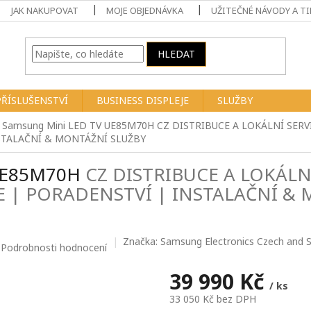
JAK NAKUPOVAT
MOJE OBJEDNÁVKA
UŽITEČNÉ NÁVODY A TI
HLEDAT
PŘÍSLUŠENSTVÍ
BUSINESS DISPLEJE
SLUŽBY
" Samsung Mini LED TV UE85M70H
CZ DISTRIBUCE A LOKÁLNÍ SERV
STALAČNÍ & MONTÁŽNÍ SLUŽBY
 UE85M70H
CZ DISTRIBUCE A LOKÁLNÍ
E | PORADENSTVÍ | INSTALAČNÍ &
Značka:
Samsung Electronics Czech and Slo
Podrobnosti hodnocení
39 990 Kč
/ ks
33 050 Kč bez DPH