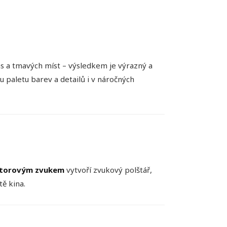
as a tmavých míst – výsledkem je výrazný a
 paletu barev a detailů i v náročných
storovým zvukem
vytvoří zvukový polštář,
tě kina.