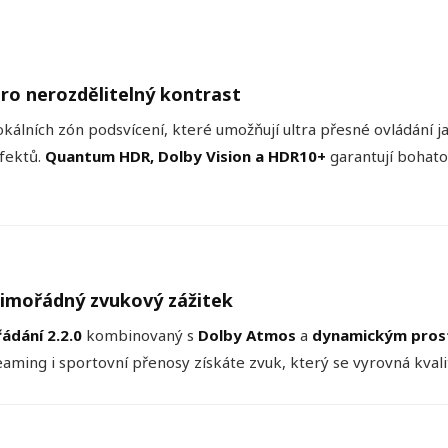
ro nerozdělitelný kontrast
álních zón podsvícení, které umožňují ultra přesné ovládání j
efektů.
Quantum HDR, Dolby Vision a HDR10+
garantují bohatou
imořádný zvukový zážitek
ádání 2.2.0
kombinovaný s
Dolby Atmos
a
dynamickým pro
eaming i sportovní přenosy získáte zvuk, který se vyrovná kvali