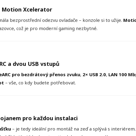
a Motion Xcelerator
a bezprostřední odezvu ovladače – konzole si to užije.
Motio
azovce, což je pro moderní gaming nezbytné.
RC a dvou USB vstupů
eARC pro bezdrátový přenos zvuku
,
2× USB 2.0
,
LAN 100 Mb
ot
– vše, co kdy budete potřebovat.
stojanem pro každou instalaci
ušťku
– je tedy ideální pro montáž na zeď a splývá s interiére