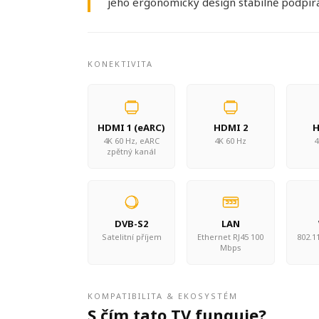
jeho ergonomický design stabilně podpír
KONEKTIVITA
HDMI 1 (eARC)
HDMI 2
H
4K 60 Hz, eARC
4K 60 Hz
4
zpětný kanál
DVB-S2
LAN
Satelitní příjem
Ethernet RJ45 100
802.11
Mbps
KOMPATIBILITA & EKOSYSTÉM
S čím tato TV funguje?