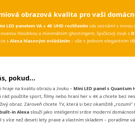
iová obrazová kvalita pro vaši domácn
ini LED panelem VA
a
4K UHD rozlišením
vás seznámí s novou 
covanou hloubkou a minimálním ghostingem, špičkový zvuk s
D
kce s
Alexa hlasovým ovládáním
– vše v jednom elegantním těl
ás, pokud…
i hraje na kvalitu obrazu a zvuku –
Mini LED panel s Quantum 
i rád pouštíte sport, filmy nebo hraní her v 4K a chcete bez ne
a živý obraz. Zároveň chcete TV, která si bez okamžitě „rozumí"
built-in Alexa
slouží jako inteligentní srdce moderní domácno
 s více než deseti lety praxe a vlastním skladem – poradíme vá