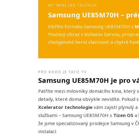
85" MINI LED TELEVIZE
Samsung UE85M70H – prém
Obřího formátu Samsung UE85M70H s
M
Poutavý obraz s bohatou barvou, propra
chuligánské herní vlastnosti a chytré fun
PRO KOHO JE TATO TV
Samsung UE85M70H je pro v
Patříte mezi milovníky domácího kina, který s
detaily, které doma obvykle nevidíte. Pokud s
Xcelerator technologie
vám zajistí plynulý 
službami – Samsung UE85M70H s
Tizen OS
a
že jsme specializovaný prodejce Samsung v ČR
instalací.