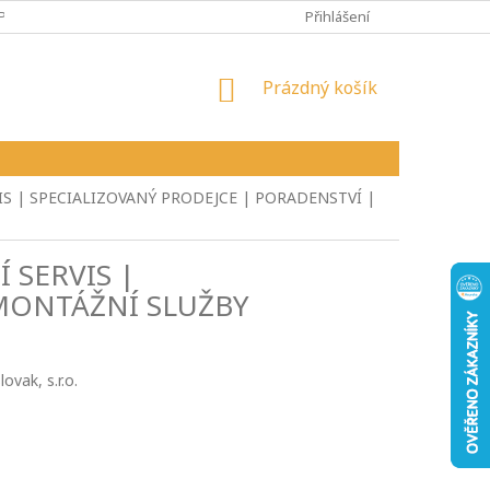
PY
VŠEOBECNÉ OBCHODNÍ PODMÍNKY
Přihlášení
REKLAMAČNÍ ŘÁD
NÁKUPNÍ
Prázdný košík
KOŠÍK
IS | SPECIALIZOVANÝ PRODEJCE | PORADENSTVÍ |
 SERVIS |
 MONTÁŽNÍ SLUŽBY
vak, s.r.o.