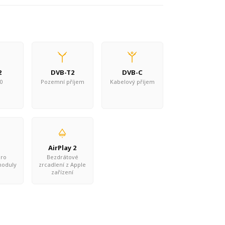
2
DVB-T2
DVB-C
0
Pozemní příjem
Kabelový příjem
AirPlay 2
pro
Bezdrátové
 moduly
zrcadlení z Apple
zařízení