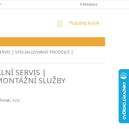
PY
VŠEOBECNÉ OBCHODNÍ PODMÍNKY
Přihlášení
REKLAMAČNÍ ŘÁD
NÁKUPNÍ
Prázdný košík
KOŠÍK
ERVIS | SPECIALIZOVANÝ PRODEJCE |
LNÍ SERVIS |
 MONTÁŽNÍ SLUŽBY
vak, s.r.o.