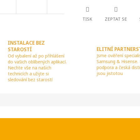
R
TISK
ZEPTAT SE
M
INSTALACE BEZ
ELITNÍ PARTNERS
STAROSTÍ
A
Jsme ověření speciali
Od vybalení až po přihlášení
Samsung & Hisense.
do vašich oblíbených aplikací.
podpora a česká dist
Nechte vše na našich
jsou jistotou
technicích a užijte si
sledování bez starostí