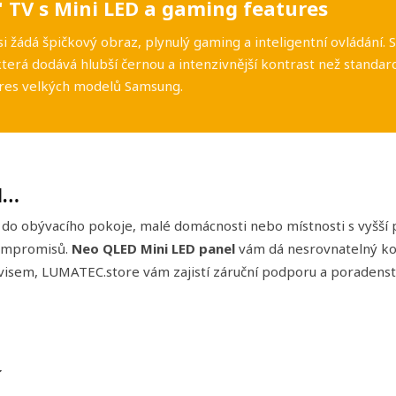
TV s Mini LED a gaming features
si žádá špičkový obraz, plynulý gaming a inteligentní ovládá
terá dodává hlubší černou a intenzivnější kontrast než standard
ures velkých modelů Samsung.
d…
do obývacího pokoje, malé domácnosti nebo místnosti s vyšší 
ompromisů.
Neo QLED Mini LED panel
vám dá nesrovnatelný kon
ervisem, LUMATEC.store vám zajistí záruční podporu a poradens
í