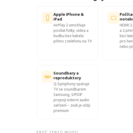
Apple iPhone &
Počíta
iPad
noteb
AirPlay 2 umožňuje
HDMI 2.
posílat fotky, videa a
a 2 př
hudbu bez kabelu
bez late
přímo z telefonu na TV
pro her
nebo p
Soundbary a
reproduktory
Q-Symphony spáruje
TV se soundbarem
Samsung, S/PDIF
propojí externí audio
zařízení – zvuk je vždy
premium
PROČ TENTO MODEL