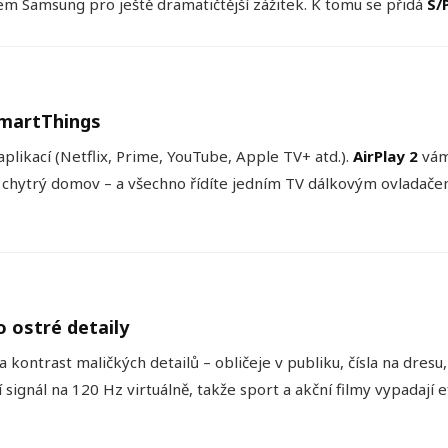
 Samsung pro ještě dramatičtější zážitek. K tomu se přidá
S/
SmartThings
 aplikací (Netflix, Prime, YouTube, Apple TV+ atd.).
AirPlay 2
vám
 chytrý domov – a všechno řídíte jedním TV dálkovým ovladač
o ostré detaily
a kontrast maličkých detailů – obličeje v publiku, čísla na dresu,
 signál na 120 Hz virtuálně, takže sport a akční filmy vypadají e