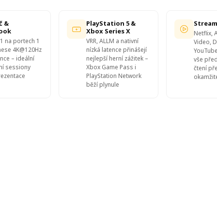
č &
PlayStation 5 &
Stream
ook
Xbox Series X
Netflix
1 na portech 1
VRR, ALLM a nativní
Video, D
enese 4K@120Hz
nízká latence přinášejí
YouTube
nce – ideální
nejlepší herní zážitek –
vše před
ní sessiony
Xbox Game Pass i
čtení př
rezentace
PlayStation Network
okamžit
běží plynule