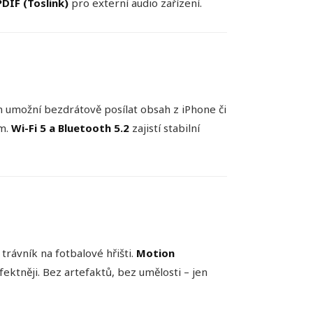
PDIF (Toslink)
pro externí audio zařízení.
 umožní bezdrátově posílat obsah z iPhone či
em.
Wi-Fi 5 a Bluetooth 5.2
zajistí stabilní
 trávník na fotbalové hřišti.
Motion
fektněji. Bez artefaktů, bez umělosti – jen