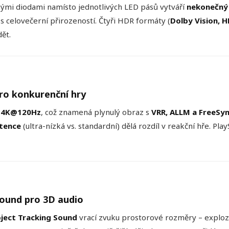
nkými diodami namísto jednotlivých LED pásů vytváří
nekonečný
s celovečerní přirozeností. Čtyři HDR formáty (
Dolby Vision, 
dět.
pro konkurenční hry
e 4K@120Hz
, což znamená plynulý obraz s
VRR, ALLM a FreeSy
atence
(ultra-nízká vs. standardní) dělá rozdíl v reakční hře. Pla
Sound pro 3D audio
ject Tracking Sound
vrací zvuku prostorové rozměry – explozi