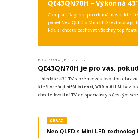
QE43QN70H – Výkonná 43" 
Compact flagship pro domácnosti, která 
panel Neo QLED s Mini LED technologií, k
kde si chcete zachovat všechny top feat
PRO KOHO JE TATO TV
QE43QN70H je pro vás, poku
…hledáte 43" TV s prémiovou kvalitou obrazu 
kteří oceňují
nižší latenci, VRR a ALLM
bez k
chcete kvalitní TV od specialisty s českým s
OBRAZ
Neo QLED s Mini LED technologi