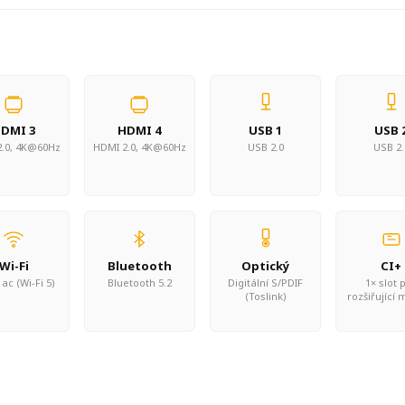
DMI 3
HDMI 4
USB 1
USB 
.0, 4K@60Hz
HDMI 2.0, 4K@60Hz
USB 2.0
USB 2.
Wi-Fi
Bluetooth
Optický
CI+
ac (Wi-Fi 5)
Bluetooth 5.2
Digitální S/PDIF
1× slot 
(Toslink)
rozšiřující