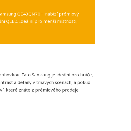
ní. Samsung QE43QN70H nabízí prémiový
ní QLED. Ideální pro menší místnosti,
pohovkou. Tato Samsung je ideální pro hráče,
trast a detaily v tmavých scénách, a pokud
tví, které znáte z prémiového prodeje.