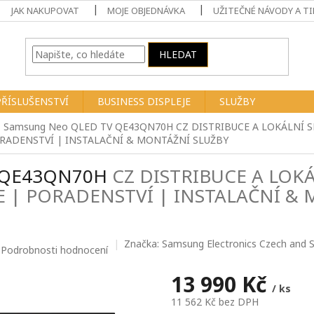
JAK NAKUPOVAT
MOJE OBJEDNÁVKA
UŽITEČNÉ NÁVODY A TI
HLEDAT
PŘÍSLUŠENSTVÍ
BUSINESS DISPLEJE
SLUŽBY
" Samsung Neo QLED TV QE43QN70H
CZ DISTRIBUCE A LOKÁLNÍ S
RADENSTVÍ | INSTALAČNÍ & MONTÁŽNÍ SLUŽBY
V QE43QN70H
CZ DISTRIBUCE A LOKÁ
E | PORADENSTVÍ | INSTALAČNÍ &
Značka:
Samsung Electronics Czech and Slo
Podrobnosti hodnocení
13 990 Kč
/ ks
11 562 Kč bez DPH