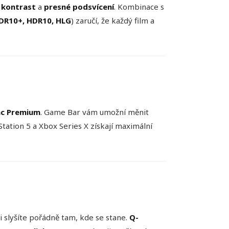
 kontrast
a
presné podsvícení
. Kombinace s
HDR10+, HDR10, HLG
) zaručí, že každý film a
nc Premium
. Game Bar vám umožní měnit
yStation 5 a Xbox Series X získají maximální
 slyšíte pořádně tam, kde se stane.
Q-