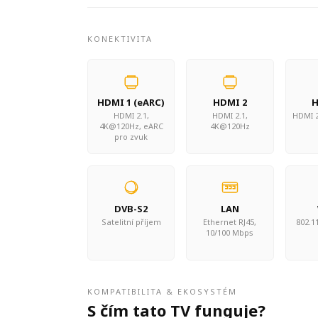
KONEKTIVITA
HDMI 1 (eARC)
HDMI 2
H
HDMI 2.1,
HDMI 2.1,
HDMI 2
4K@120Hz, eARC
4K@120Hz
pro zvuk
DVB-S2
LAN
Satelitní příjem
Ethernet RJ45,
802.11
10/100 Mbps
KOMPATIBILITA & EKOSYSTÉM
S čím tato TV funguje?