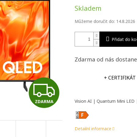
Měrná
Skladem
cena:
Můžeme doručit do:
14.8.2026
Přidat do ko
Zdarma od nás dostane
+ CERTIFIKÁT
Z
Vision AI | Quantum Mini LED 
ZDARMA
D
A
Detailní informace