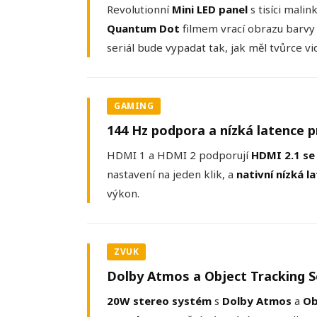
Revolutionní
Mini LED panel
s tisíci mali
Quantum Dot
filmem vrací obrazu barvy 
seriál bude vypadat tak, jak měl tvůrce vi
GAMING
144 Hz podpora a nízká latence 
HDMI 1 a HDMI 2 podporují
HDMI 2.1 s
nastavení na jeden klik, a
nativní nízká l
výkon.
ZVUK
Dolby Atmos a Object Tracking 
20W stereo systém
s
Dolby Atmos
a
Ob