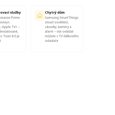
ovací služby
Chytrý dům
, Amazon Prime
Samsung SmartThings
isney+,
sloučí osvětlení,
, Apple TV+ –
zásuvky, kamery a
instalované,
alarm – vše ovládat
es Tizen 8.0 je
můžete z TV dálkového
é
ovladače