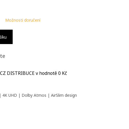
Možnosti doručení
šíku
te
 CZ DISTRIBUCE
v hodnotě 0 Kč
| 4K UHD | Dolby Atmos | AirSlim design