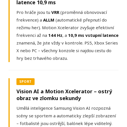
latence 10,9 ms
Pro hráče jsou tu
VRR
(proměnná obnovovací
frekvence) a
ALLM
(automatické přepnutí do
režimu her). Motion Xcelerator zvyšuje efektivní
frekvenci až na
144 Hz
, a
10,9 ms vstupní latence
znamená, že jste vždy v kontrole. PS5, Xbox Series
X nebo PC – všechny konzole si najdou cestu do
hry bez trhavého obrazu.
SPORT
Vision AI a Motion Xcelerator – ostrý
obraz ve zlomku sekundy
Umělá inteligence Samsung Vision AI rozpozná
scény se sportem a automaticky zlepší zobrazení
– fotbalisté jsou ostrější, balónek lépe viditelný.