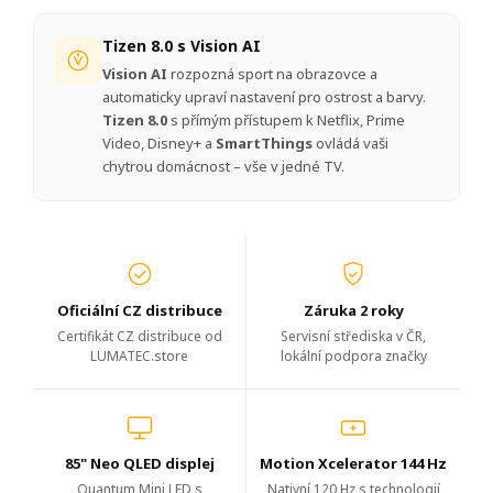
Tizen 8.0 s Vision AI
Vision AI
rozpozná sport na obrazovce a
automaticky upraví nastavení pro ostrost a barvy.
Tizen 8.0
s přímým přístupem k Netflix, Prime
Video, Disney+ a
SmartThings
ovládá vaši
chytrou domácnost – vše v jedné TV.
Oficiální CZ distribuce
Záruka 2 roky
Certifikát CZ distribuce od
Servisní střediska v ČR,
LUMATEC.store
lokální podpora značky
85" Neo QLED displej
Motion Xcelerator 144 Hz
Quantum Mini LED s
Nativní 120 Hz s technologií