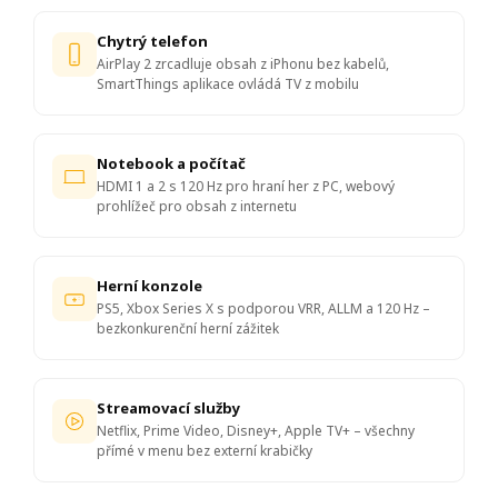
Chytrý telefon
AirPlay 2 zrcadluje obsah z iPhonu bez kabelů,
SmartThings aplikace ovládá TV z mobilu
Notebook a počítač
HDMI 1 a 2 s 120 Hz pro hraní her z PC, webový
prohlížeč pro obsah z internetu
Herní konzole
PS5, Xbox Series X s podporou VRR, ALLM a 120 Hz –
bezkonkurenční herní zážitek
Streamovací služby
Netflix, Prime Video, Disney+, Apple TV+ – všechny
přímé v menu bez externí krabičky