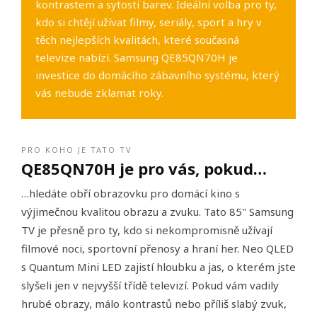
kontrastem a sytostí barev. Ideální volba pro ty,
kdo si chtějí užívat filmy, seriály, sport a hry v
těch nejlepších kvalitách, které současná
televize nabízí. Samsung QE85QN70H je
investice do domácího zábavního systému, který
vás nebude zklamat roky.
PRO KOHO JE TATO TV
QE85QN70H je pro vás, pokud…
…hledáte obří obrazovku pro domácí kino s
výjimečnou kvalitou obrazu a zvuku. Tato 85" Samsung
TV je přesně pro ty, kdo si nekompromisně užívají
filmové noci, sportovní přenosy a hraní her. Neo QLED
s Quantum Mini LED zajistí hloubku a jas, o kterém jste
slyšeli jen v nejvyšší třídě televizí. Pokud vám vadily
hrubé obrazy, málo kontrastů nebo příliš slabý zvuk,