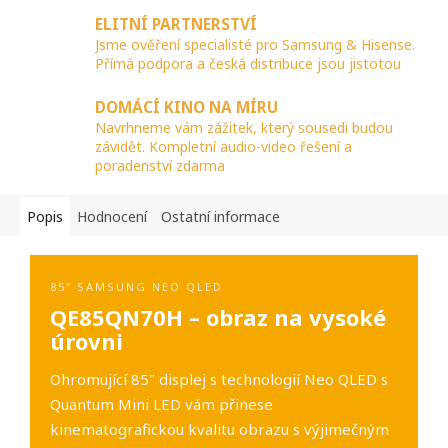
ELITNÍ PARTNERSTVÍ
Jsme ověření specialisté pro Samsung & Hisense.
Přímá podpora a česká distribuce jsou jistotou
DOMÁCÍ KINO NA MÍRU
Navrhneme vám zážitek, který sousedi budou
závidět. Kompletní audio-video řešení a
poradenství zdarma
Popis
Hodnocení
Ostatní informace
85" SAMSUNG NEO QLED
QE85QN70H – obraz na vysoké
úrovni
Ohromující 85" displej s technologií Neo QLED s
Quantum Mini LED vám přinese
kinematografickou kvalitu obrazu s výjimečným