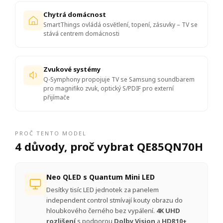
Chytrá domácnost
SmartThings ovládá osvětlení, topení, zásuvky – TV se
stává centrem domácnosti
Zvukové systémy
Q-Symphony propojuje TV se Samsung soundbarem
pro magnifiko zvuk, optický S/PDIF pro externí
přijímače
PROČ TENTO MODEL
4 důvody, proč vybrat QE85QN70H
Neo QLED s Quantum Mini LED
Desítky tisíc LED jednotek za panelem
independent control stmívají kouty obrazu do
hloubkového černého bez vypálení.
4K UHD
rozlišení
s podporou
Dolby Vision
a
HDR10+