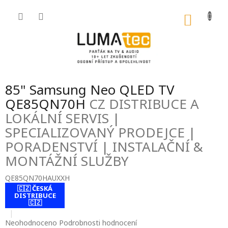
Přejít
na
NÁKU
obsah
KOŠÍK
85" Samsung Neo QLED TV
QE85QN70H
CZ DISTRIBUCE A
LOKÁLNÍ SERVIS |
SPECIALIZOVANÝ PRODEJCE |
PORADENSTVÍ | INSTALAČNÍ &
MONTÁŽNÍ SLUŽBY
QE85QN70HAUXXH
🇨🇿 ČESKÁ
contact-form-
DISTRIBUCE
0
🇨🇿
Průměrné
Neohodnoceno
Podrobnosti hodnocení