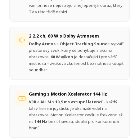
vám přinese nejostřejší a nejlepenější obraz, který
TV v této třídě nabízí.
2.2.2 ch, 60 W s Dolby Atmosem
Dolby Atmos
a
Object Tracking Sound+
vytváří
prostorový zvuk, který se pohybuje s akcí na
obrazovce.
60 W výkon
je dostačující i pro větší
místnosti – zvuková zkušenost bez nutnosti koupit
soundbar.
Gaming s Motion Xcelerator 144 Hz
VRR
a
ALLM
s
10,9 ms vstupní latencí
– každý
tah v herním joysticku je okamžitě vidět na
obrazovce. Motion Xcelerator zvyšuje frekvenci až
na
144 Hz
bez trhavosti, ideální pro konkurenční
hraní.