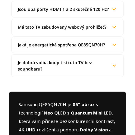
Jsou oba porty HDMI 1 a 2 skutečně 120 Hz?
Má tato TV zabudovaný webový prohlížeč?
Jaká je energetická spotřeba QE85QN70H?
Je dobrá volba koupit si tuto TV bez
soundbaru?
Samsung QE85QN70H je
85" obraz
s
technologií
Neo QLED s Quantum Mini LED
,
která vám přinese bezkonkurenční kontrast,
4K UHD
rozlišení a podporu
Dolby Vision
a