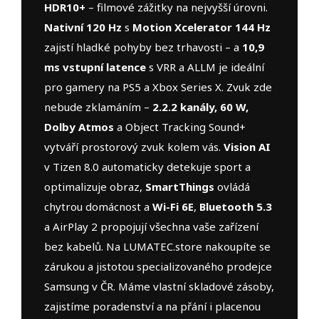
HDR10+
– filmové zážitky na nejvyšší úrovni.
Nativní 120 Hz
s
Motion Xcelerator 144 Hz
zajistí hladké pohyby bez trhavosti – a
10,9
ms vstupní latence
s VRR a ALLM je ideální
pro gamery na PS5 a Xbox Series X. Zvuk zde
nebude zklamáním –
2.2.2 kanály, 60 W,
Dolby Atmos
a Object Tracking Sound+
vytváří prostorový zvuk kolem vás.
Vision AI
v Tizen 8.0 automaticky detekuje sport a
optimalizuje obraz,
SmartThings
ovládá
chytrou domácnost a
Wi-Fi 6E
,
Bluetooth 5.3
a AirPlay 2 propojují všechna vaše zařízení
bez kabelů. Na LUMATEC.store nakoupíte se
zárukou a jistotou specializovaného prodejce
Samsung v ČR. Máme vlastní skladové zásoby,
zajistíme poradenství a na přání i placenou