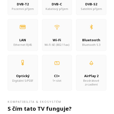
DVB-T2
DVB-C
DVB-S2
Pozemní příjem
Kabelový příjem
Satelitní příjem
LAN
Wi-Fi
Bluetooth
Ethernet RJ45
Wi-Fi 6E (802.11ax)
Bluetooth 5.3
Optický
CI+
AirPlay 2
Digitální S/PDIF
1× slot
Bezdrátové
zrcadlení
KOMPATIBILITA & EKOSYSTÉM
S čím tato TV funguje?