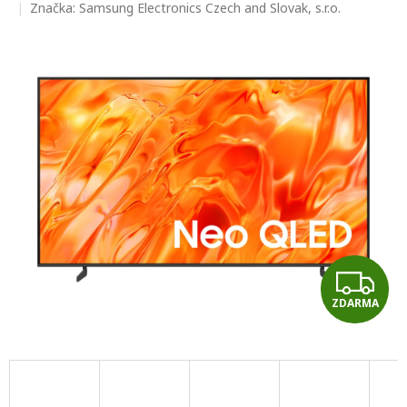
hodnocení
Značka:
Samsung Electronics Czech and Slovak, s.r.o.
produktu
je
0,0
z
5
hvězdiček.
Z
ZDARMA
D
A
R