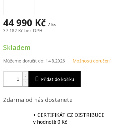
M
A
44 990 Kč
/ ks
37 182 Kč bez DPH
Měrná
cena:
Skladem
Můžeme doručit do:
14.8.2026
Možnosti doručení
Přidat do košíku
Zdarma od nás dostanete
+ CERTIFIKÁT CZ DISTRIBUCE
v hodnotě 0 Kč