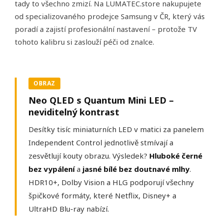
tady to všechno zmizí. Na LUMATEC.store nakupujete
od specializovaného prodejce Samsung v ČR, který vás
poradí a zajistí profesionální nastavení – protože TV
tohoto kalibru si zaslouží péči od znalce.
OBRAZ
Neo QLED s Quantum Mini LED –
neviditelný kontrast
Desítky tisíc miniaturních LED v matici za panelem
Independent Control jednotlivě stmívají a
zesvětlují kouty obrazu. Výsledek?
Hluboké černé
bez vypálení
a
jasné bílé bez doutnavé mlhy
.
HDR10+, Dolby Vision a HLG podporují všechny
špičkové formáty, které Netflix, Disney+ a
UltraHD Blu-ray nabízí.