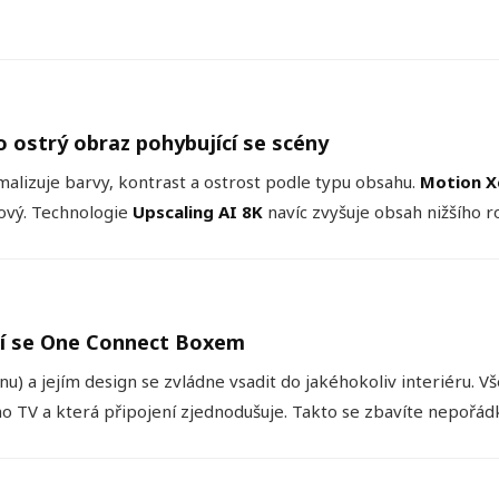
o ostrý obraz pohybující se scény
malizuje barvy, kontrast a ostrost podle typu obsahu.
Motion X
čový. Technologie
Upscaling AI 8K
navíc zvyšuje obsah nižšího ro
ní se One Connect Boxem
anu) a jejím design se zvládne vsadit do jakéhokoliv interiéru.
mo TV a která připojení zjednodušuje. Takto se zbavíte nepořád