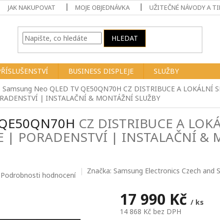
JAK NAKUPOVAT
MOJE OBJEDNÁVKA
UŽITEČNÉ NÁVODY A TI
HLEDAT
PŘÍSLUŠENSTVÍ
BUSINESS DISPLEJE
SLUŽBY
" Samsung Neo QLED TV QE50QN70H
CZ DISTRIBUCE A LOKÁLNÍ S
RADENSTVÍ | INSTALAČNÍ & MONTÁŽNÍ SLUŽBY
V QE50QN70H
CZ DISTRIBUCE A LOKÁ
E | PORADENSTVÍ | INSTALAČNÍ &
Značka:
Samsung Electronics Czech and Slo
Podrobnosti hodnocení
17 990 Kč
/ ks
14 868 Kč bez DPH