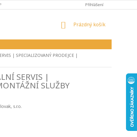
PY
VŠEOBECNÉ OBCHODNÍ PODMÍNKY
Přihlášení
REKLAMAČNÍ ŘÁD
NÁKUPNÍ
Prázdný košík
KOŠÍK
ERVIS | SPECIALIZOVANÝ PRODEJCE |
LNÍ SERVIS |
 MONTÁŽNÍ SLUŽBY
vak, s.r.o.