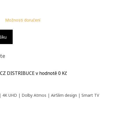
Možnosti doručení
šíku
te
 CZ DISTRIBUCE
v hodnotě 0 Kč
| 4K UHD | Dolby Atmos | AirSlim design | Smart TV