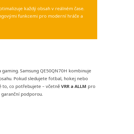
optimalizuje každý obsah v reálném čase.
ingovými funkcemi pro moderní hráče a
rt a gaming. Samsung QE50QN70H kombinuje
obsahu. Pokud sledujete fotbal, hokej nebo
 to, co potřebujete – včetně
VRR a ALLM
pro
s garanční podporou.