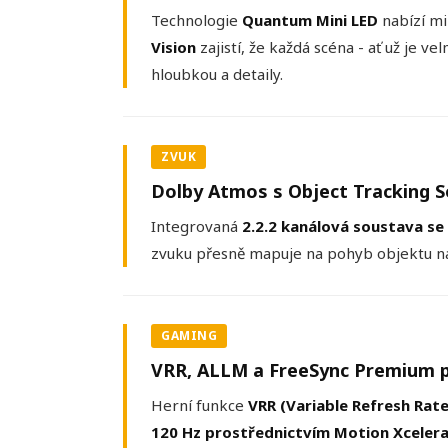
Technologie
Quantum Mini LED
nabízí mi
Vision
zajistí, že každá scéna - ať už je v
hloubkou a detaily.
ZVUK
Dolby Atmos s Object Tracking S
Integrovaná
2.2.2 kanálová soustava se
zvuku přesně mapuje na pohyb objektu na o
GAMING
VRR, ALLM a FreeSync Premium pr
Herní funkce
VRR (Variable Refresh Rate
120 Hz prostřednictvím Motion Xceler