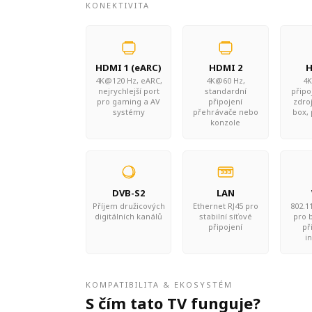
KONEKTIVITA
HDMI 1 (eARC)
HDMI 2
H
4K@120 Hz, eARC,
4K@60 Hz,
4K
nejrychlejší port
standardní
připo
pro gaming a AV
připojení
zdroj
systémy
přehrávače nebo
box,
konzole
DVB-S2
LAN
Příjem družicových
Ethernet RJ45 pro
802.11
digitálních kanálů
stabilní síťové
pro 
připojení
př
i
KOMPATIBILITA & EKOSYSTÉM
S čím tato TV funguje?