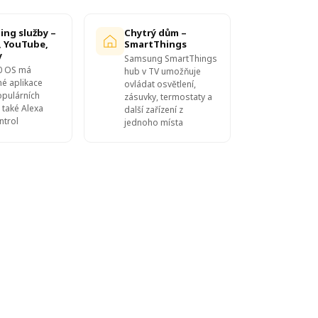
ing služby –
Chytrý dům –
x, YouTube,
SmartThings
y
Samsung SmartThings
.0 OS má
hub v TV umožňuje
né aplikace
ovládat osvětlení,
opulárních
zásuvky, termostaty a
 také Alexa
další zařízení z
ntrol
jednoho místa