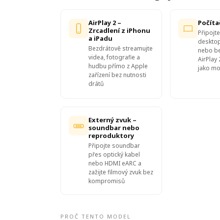
AirPlay 2 –
Počíta
Zrcadlení z iPhonu
Připojte
a iPadu
deskto
Bezdrátově streamujte
nebo be
videa, fotografie a
AirPlay 
hudbu přímo z Apple
jako mo
zařízení bez nutnosti
drátů
Externý zvuk –
soundbar nebo
reproduktory
Připojte soundbar
přes optický kabel
nebo HDMI eARC a
zažijte filmový zvuk bez
kompromisů
PROČ TENTO MODEL