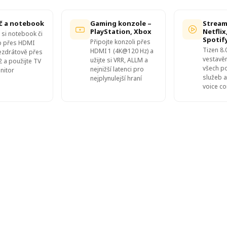
č a notebook
Gaming konzole –
Stream
PlayStation, Xbox
Netfli
 si notebook či
Spotif
Připojte konzoli přes
p přes HDMI
Tizen 8
HDMI 1 (4K@120 Hz) a
zdrátově přes
vestavě
užijte si VRR, ALLM a
2 a použijte TV
všech p
nejnižší latenci pro
nitor
služeb a
nejplynulejší hraní
voice co