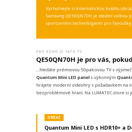
Vychutnejte si kinematickou kvalitu obra
Samsung QE50QN70H je ideální volbou pr
sportovními technologiemi pro fanoušky 
PRO KOHO JE TATO TV
QE50QN70H je pro vás, poku
…hledáte prémiovou 50palcovou TV s výjime
Quantum Mini LED panel
s výkonným
Quant
hrájete moderní videohry s požadavkem na ní
bezproblémové hraní. Na LUMATEC.store si ji 
OBRAZ
Quantum Mini LED s HDR10+ a Do