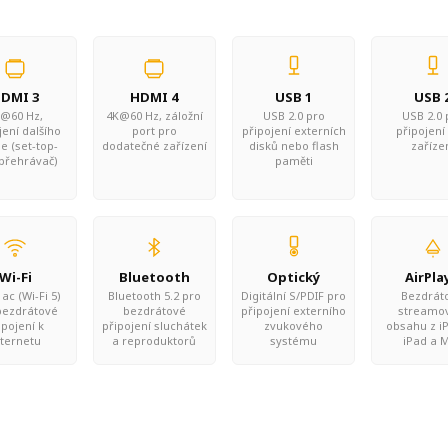
DMI 3
HDMI 4
USB 1
USB 
@60 Hz,
4K@60 Hz, záložní
USB 2.0 pro
USB 2.0 
jení dalšího
port pro
připojení externích
připojení
e (set-top-
dodatečné zařízení
disků nebo flash
zaříze
 přehrávač)
paměti
Wi-Fi
Bluetooth
Optický
AirPla
ac (Wi-Fi 5)
Bluetooth 5.2 pro
Digitální S/PDIF pro
Bezdrát
bezdrátové
bezdrátové
připojení externího
streamo
ipojení k
připojení sluchátek
zvukového
obsahu z i
nternetu
a reproduktorů
systému
iPad a 