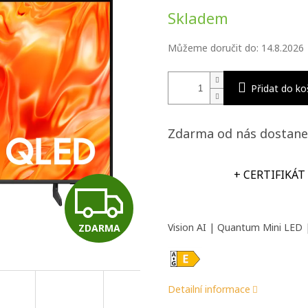
Měrná
Skladem
cena:
Můžeme doručit do:
14.8.2026
Přidat do ko
Zdarma od nás dostane
+ CERTIFIKÁT
Z
Vision AI | Quantum Mini LED 
ZDARMA
D
A
Detailní informace