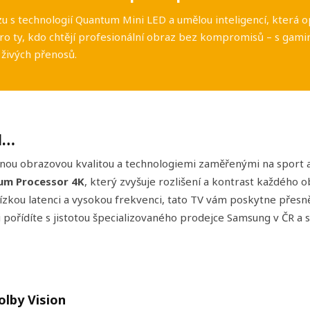
zu s technologií Quantum Mini LED a umělou inteligencí, která 
o ty, kdo chtějí profesionální obraz bez kompromisů – s gam
živých přenosů.
d…
čnou obrazovou kvalitou a technologiemi zaměřenými na spo
um Processor 4K
, který zvyšuje rozlišení a kontrast každého 
zkou latenci a vysokou frekvenci, tato TV vám poskytne přesně
pořídíte s jistotou špecializovaného prodejce Samsung v ČR a 
lby Vision