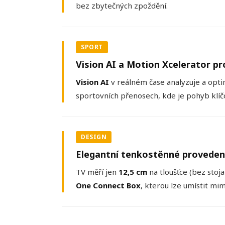
bez zbytečných zpoždění.
SPORT
Vision AI a Motion Xcelerator pr
Vision AI
v reálném čase analyzuje a opti
sportovních přenosech, kde je pohyb klí
DESIGN
Elegantní tenkostěnné provede
TV měří jen
12,5 cm
na tloušťce (bez stoj
One Connect Box
, kterou lze umístit mi