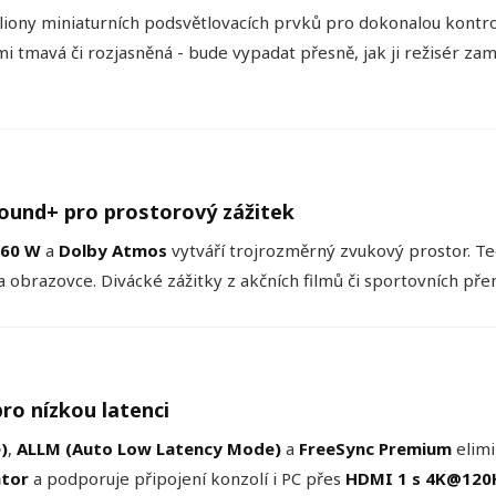
liony miniaturních podsvětlovacích prvků pro dokonalou kontro
elmi tmavá či rozjasněná - bude vypadat přesně, jak ji režisér z
ound+ pro prostorový zážitek
 60 W
a
Dolby Atmos
vytváří trojrozměrný zvukový prostor. T
brazovce. Divácké zážitky z akčních filmů či sportovních přeno
o nízkou latenci
)
,
ALLM (Auto Low Latency Mode)
a
FreeSync Premium
elimi
ator
a podporuje připojení konzolí i PC přes
HDMI 1 s 4K@120