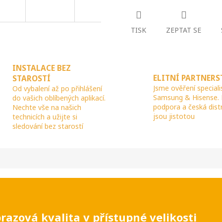
R
TISK
ZEPTAT SE
M
INSTALACE BEZ
ELITNÍ PARTNERS
STAROSTÍ
A
Jsme ověření speciali
Od vybalení až po přihlášení
Samsung & Hisense.
do vašich oblíbených aplikací.
podpora a česká dist
Nechte vše na našich
jsou jistotou
technicích a užijte si
sledování bez starostí
zová kvalita v přístupné velikosti