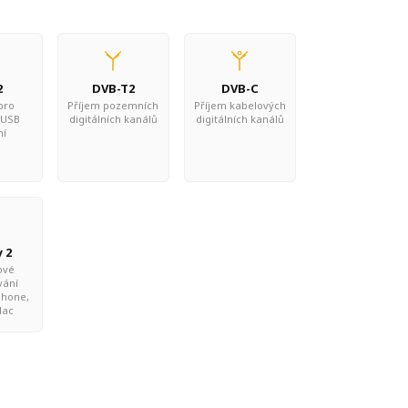
2
DVB-T2
DVB-C
pro
Příjem pozemních
Příjem kabelových
 USB
digitálních kanálů
digitálních kanálů
ní
y 2
ové
vání
Phone,
Mac