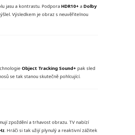
lu jasu a kontrastu. Podpora
HDR10+
a
Dolby
amýšlel. Výsledkem je obraz s neuvěřitelnou
echnologie
Object Tracking Sound+
pak sled
sů se tak stanou skutečně pohlcující.
nují zpoždění a trhavost obrazu. TV nabízí
Hz
. Hráči si tak užijí plynulý a reaktivní zážitek